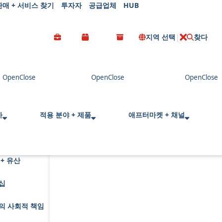
판매 + 서비스 찾기
투자자
공급업체
HUB
지역 선택
찾다
C
l
o
s
e
사
적용 분야 + 제품
애프터마켓 + 채널
+ 유산
십
의 사회적 책임