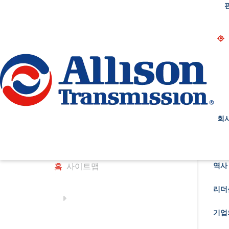
Go Home
회
홈
사이트맵
역사 
리더
기업