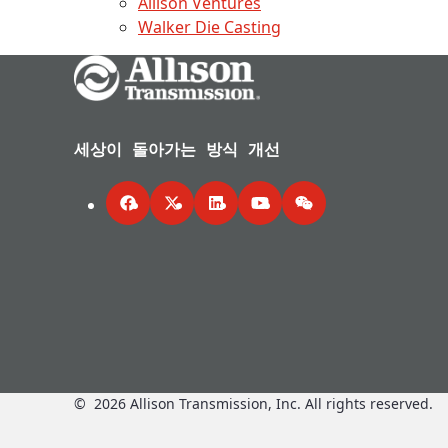
Allison Ventures
Walker Die Casting
Go Home
세상이 돌아가는 방식 개선
Facebook
Twitter
LinkedIn
YouTube
WeChat
©
2026
Allison Transmission, Inc. All rights reserved.