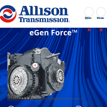
Go Home
찾다
Close
eGen Force™
eGen Force
:
eG