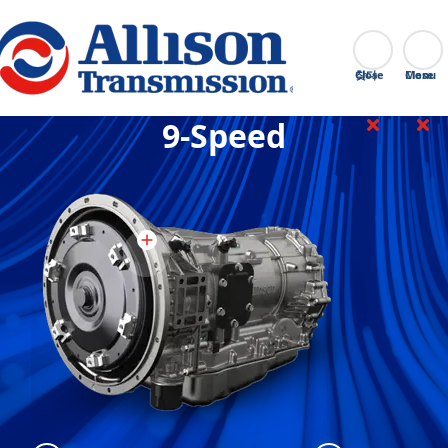
Go Home
찾다
Close
9-Speed