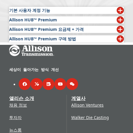
기본 사용자 계정 기능
Allison HUB™ Premium
아래 항목은 모든 Allison HUB 사용자가 무료로 이용할 수
있습니다.
Allison HUB™ Premium 요금제 + 가격
앨리슨은 또한 모든 글로벌 고객이 이용할 수 있는 구독 서
비스인 Allison HUB Premium™
을 제공하여 공식 앨리슨
회보
Allison HUB™ Premium 구매 방법
요금제
가격
서비스 정보, 기술 간행물 및 자료에 대한 프리미엄 Allison
연
$429
서비스 팁
은 앨리슨 제품에 대한 일반 공지사항과 서
Go Home
Allison HUB™
계정은
여기
에서 신청하세요.
HUB 액세스를 제공합니다.
월
비스 절차를 제공합니다.
$246
로그인
을 클릭하고 Allison HUB 계정으로 이동하여 발
Allison HUB Premium의 주요 항목은 다음과 같습니다.
보증 책자
에는 모든 용도에 사용되는 앨리슨 추진 솔
행물 탭에서 구독을 선택합니다.
일
$63
루션에 대한 보증 정보가 포함되어 있습니다. 각 보증
구독 기간 cbgtg 판매 약관에 동의 cbgtg 구매 선택을
시간
$38
세상이 돌아가는 방식 개선
추가 회보
의 시작 날짜, 주행거리 및 시간(대부분의 용도에서 사
선택합니다.
*귀사가 특별 가격 혜택을 받을 자격이 있다고 생각되면 앨
용 가능)이 제공됩니다.
다음과 같은 추가 발행물을 통해 액세스를 확장하세요.
구매 절차를 완료한 후 Allison HUB 계정에 로그인하
리슨 담당자에게 문의하세요.
Facebook
Twitter
LinkedIn
YouTube
WeChat
면 프리미엄 기능을 이용할 수 있습니다.
취급 설명서
지침 시트
에는 특정 제품의 수리에 대한 자세한 기술
앨리슨 소개
계열사
정보가 포함되어 있으며 검사에 필수적입니다.
앨리슨의 취급 설명서 라이브러리에는 모든 현재 제품이 포
서비스 정보 레터
는 기술 구성품의 문제 해결을 위한
채용 정보
Allison Ventures
함되어 있고 다양한 언어로 제공됩니다. 주제에는 파워 테이
지침을 제공하여 제품 신뢰성을 향상시킵니다.
크-오프(PTO) 작동, 변속 선택기, 예후, 진단, 관리 및 유지보
투자자
Walker Die Casting
수와 운전 팁까지 포함되어 있습니다. 사용자는 이 온라인
Allison ePubs
컬렉션에서 인쇄된 각 설명서의 최신 개정판을 확인할 수 있
뉴스룸