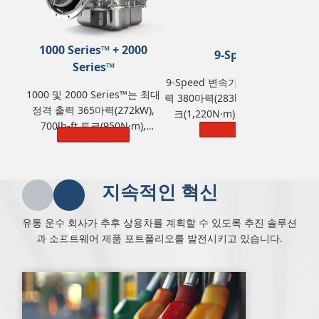
1000 Series™ + 2000
9-Speed
Series™
9-Speed 변속기는 최대 정격 출
3
1000 및 2000 Series™는 최대
력 380마력(283kW), 900lb-ft 토
4
정격 출력 365마력(272kW),
크(1,220N·m), GVW(총중량)
700lb-ft 토크(950N·m),
25,855kg(57,000 lbs)을 제공합
자세히 알아보기
4
자세히 알아보기
GVW(총중량) 14,968kg(33,000
니다.
lbs)을 제공합니다.
지속적인 혁신
유통 운수 회사가 추후 상용차를 계획할 수 있도록 추진 솔루션
과 소프트웨어 제품 포트폴리오를 발전시키고 있습니다.