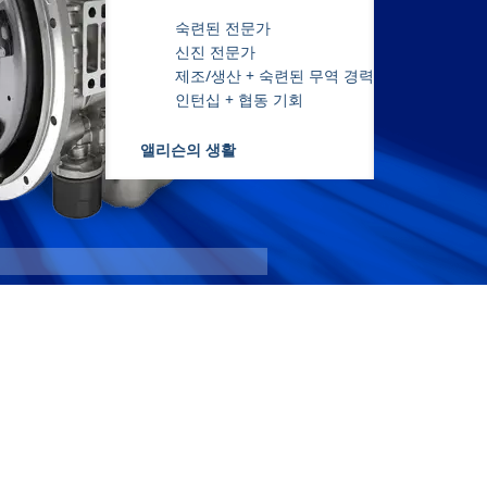
숙련된 전문가
신진 전문가
제조/생산 + 숙련된 무역 경력
인턴십 + 협동 기회
앨리슨의 생활
1000 200