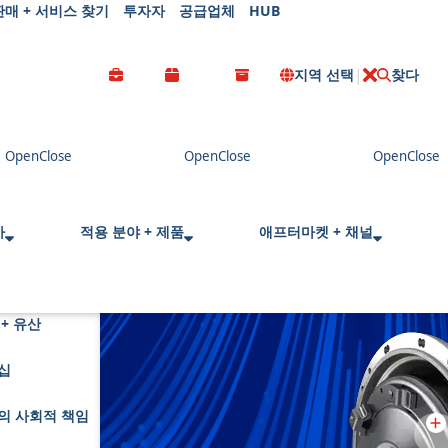
판매 + 서비스 찾기
투자자
공급업체
HUB
지역 선택
찾다
C
l
o
s
e
사
적용 분야 + 제품
애프터마켓 + 채널
+ 유산
십
의 사회적 책임