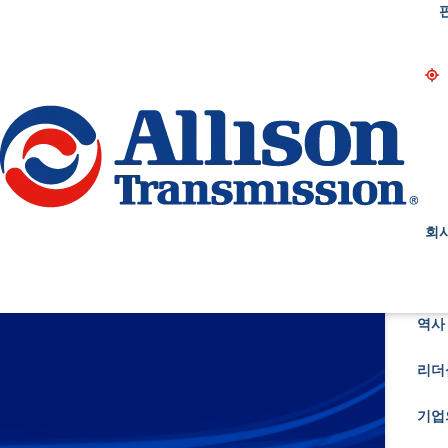
Go Home
회
역사 
리더
기업