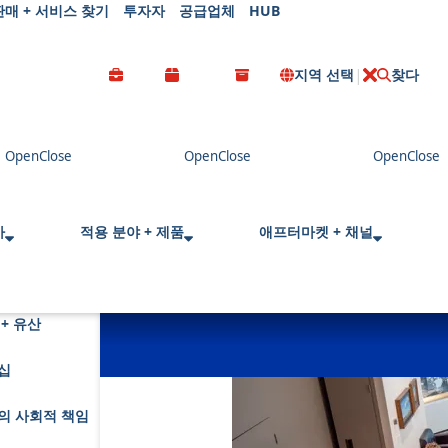
판매 + 서비스 찾기
투자자
공급업체
HUB
지역 선택
찾다
C
l
o
s
e
사
적용 분야 + 제품
애프터마켓 + 채널
+ 유산
십
회
의 사회적 책임