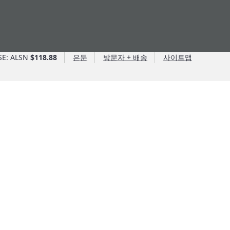
SE: ALSN
$118.88
은둔
방문자 + 배송
사이트맵
앨리슨 이점
앨리슨 이점
Allison Ventures