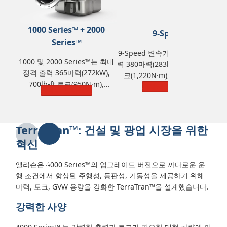
1000 Series™ + 2000
9-Speed
Series™
9-Speed 변속기는 최대 정격 출
3
1000 및 2000 Series™는 최대
력 380마력(283kW), 900lb-ft 토
4
정격 출력 365마력(272kW),
크(1,220N·m), GVW(총중량)
700lb-ft 토크(950N·m),
25,855kg(57,000 lbs)을 제공합
자세히 알아보기
4
자세히 알아보기
GVW(총중량) 14,968kg(33,000
니다.
lbs)을 제공합니다.
TerraTran
™
: 건설 및 광업 시장을 위한
혁신
앨리슨은 4000 Series™의 업그레이드 버전으로 까다로운 운
행 조건에서 향상된 주행성, 등판성, 기동성을 제공하기 위해
마력, 토크, GVW 용량을 강화한 TerraTran™을 설계했습니다.
강력한 사양