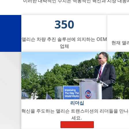
이러한 대략적인 수치는 역동적인 혁신과 시장 대응
수치로 앨리슨 살펴보기
350
앨리슨 차량 추진 솔루션에 의지하는 OEM
현재 앨
업체
리더십
혁신을 주도하는 앨리슨 트랜스미션의 리더들을 만
세요.
자세히 알아보기