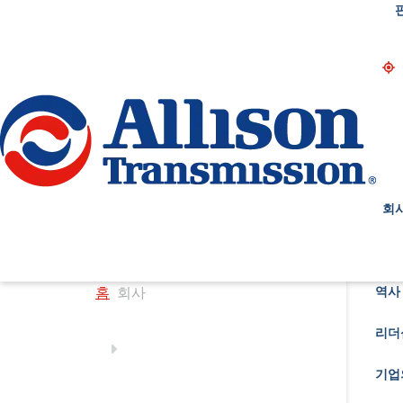
Go Home
회
홈
회사
역사 
리더
기업