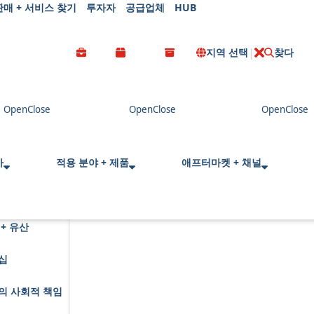
판매 + 서비스 찾기
투자자
공급업체
HUB
지역 선택
찾다
C
l
o
s
e
사
적용 분야 + 제품
애프터마켓 + 채널
+ 유산
십
의 사회적 책임