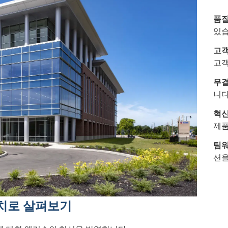
품질
있습
고객
고객
무결
니다
혁신
제품
팀워
션을
치로 살펴보기