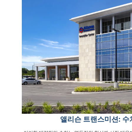
앨리슨 트랜스미션: 수