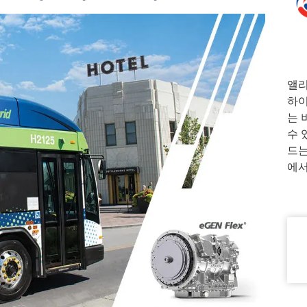
앨리
하이
는 
수 
드는
에서