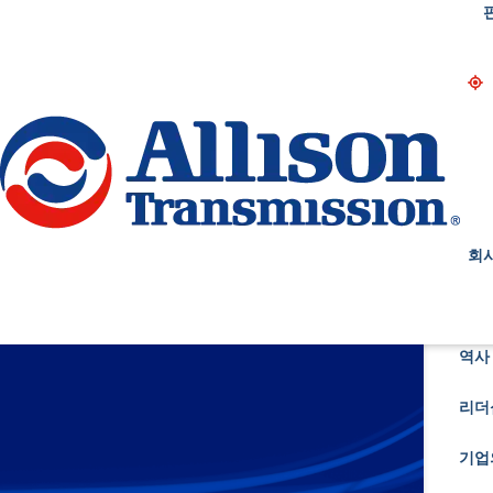
Go Home
회
역사 
리더
기업