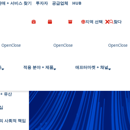
판매 + 서비스 찾기
투자자
공급업체
HUB
지역 선택
찾다
C
l
o
s
e
사
적용 분야 + 제품
애프터마켓 + 채널
+ 유산
십
의 사회적 책임