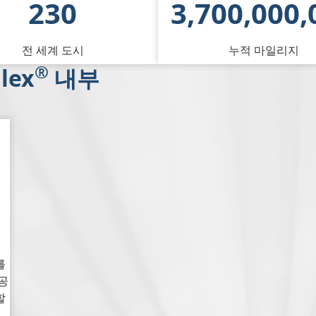
 시스템이 미치는 영향
230
3,700,000,
전 세계 도시
누적 마일리지
®
lex
내부
를
공
할