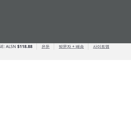
SE: ALSN
$118.88
은둔
방문자 + 배송
사이트맵
앨리슨 이점
앨리슨 이점
Allison Ventures