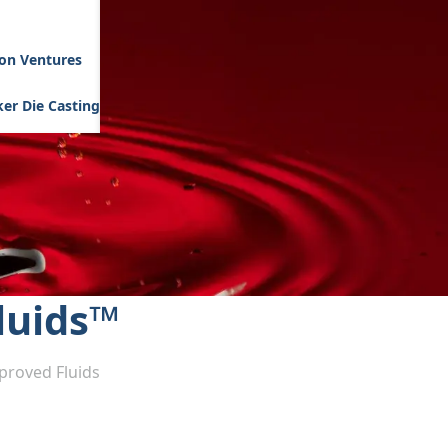
son Ventures
er Die Casting
Fluids™
pproved Fluids