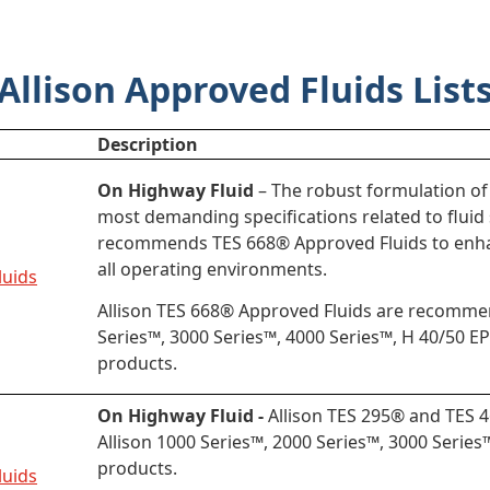
Allison Approved Fluids List
Description
On Highway Fluid
– The robust formulation of
most demanding specifications related to fluid s
recommends TES 668® Approved Fluids to enhan
all operating environments.
luids
Allison TES 668® Approved Fluids are recommen
Series™, 3000 Series™, 4000 Series™, H 40/50 
products.
On Highway Fluid -
Allison TES 295® and TES 
Allison 1000 Series™, 2000 Series™, 3000 Serie
products.
luids