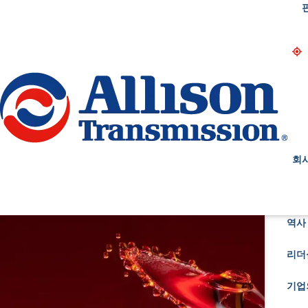
Go Home
회
역사 
리더
기업