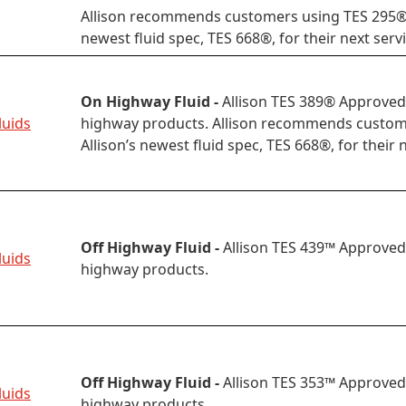
Allison recommends customers using TES 295® o
newest fluid spec, TES 668®, for their next servi
On Highway Fluid -
Allison TES 389® Approved 
luids
highway products. Allison recommends custome
Allison’s newest fluid spec, TES 668®, for their n
Off Highway Fluid -
Allison TES 439™ Approved F
luids
highway products.
Off Highway Fluid -
Allison TES 353™ Approved F
luids
highway products.