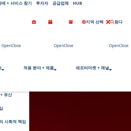
판매 + 서비스 찾기
투자자
공급업체
HUB
지역 선택
찾다
C
l
o
s
e
사
적용 분야 + 제품
애프터마켓 + 채널
+ 유산
십
의 사회적 책임