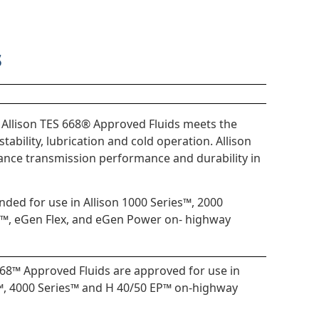
s
 Allison TES 668® Approved Fluids meets the
tability, lubrication and cold operation. Allison
ce transmission performance and durability in
ded for use in Allison 1000 Series™, 2000
EP™, eGen Flex, and eGen Power on- highway
468™ Approved Fluids are approved for use in
s™, 4000 Series™ and H 40/50 EP™ on-highway