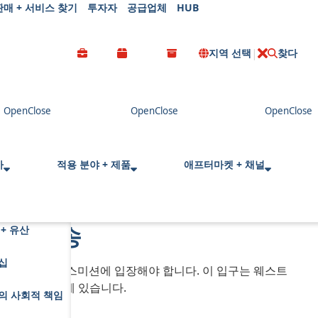
판매 + 서비스 찾기
투자자
공급업체
HUB
지역 선택
찾다
C
l
o
s
e
사
적용 분야 + 제품
애프터마켓 + 채널
 + 배송
+ 유산
십
해 앨리슨 트랜스미션에 입장해야 합니다. 이 입구는 웨스트
이(아래 방향)에 있습니다.
의 사회적 책임