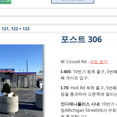
-
지도 보기
 121, 122 + 123
크 34를 이용할 수 있습니다.
포스트 306
쪽, 도크 33, 도크 36, 도크 37 및 도크 42를 이용할 수 있습
W. Cossell Rd -
지도 보기
0, 도크 121, 도크 122 및 도크 123.
I-465
:
10번가 동쪽 출구, 5번째
째 게이트 입구.
I-70
:
Holt Rd 북쪽 출구, 5번
등을 통과하여 오른쪽에 열리는
인디애나폴리스 시내
:
10번가 
등(Michigan Street)에
을 통과합니다.