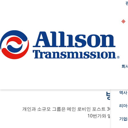
Go Home
회
방문자
역사 
리더
개인과 소규모 그룹은 메인 로비인 포스트 300을 통
10번가와 앨리슨 웨
기업