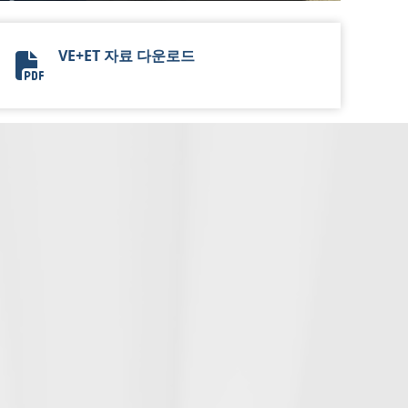
VE+ET 자료 다운로드
Vehicle Environmental Test Center.pdf