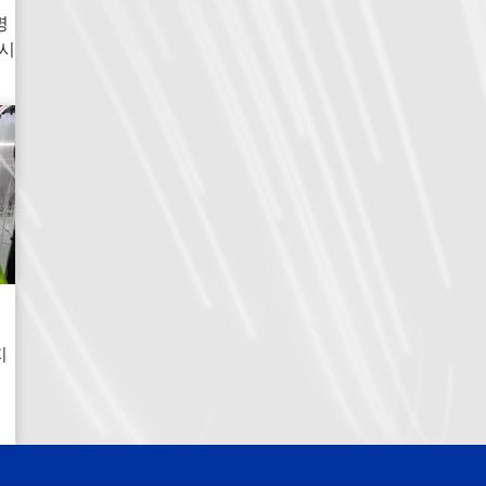
명
 시
지