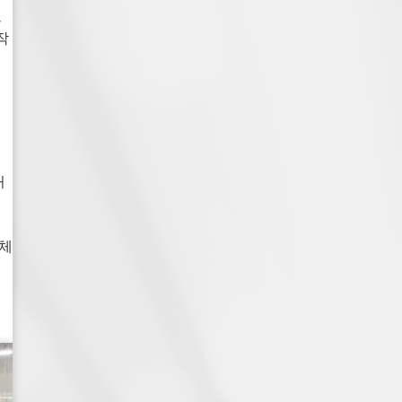
트
작
처
액체