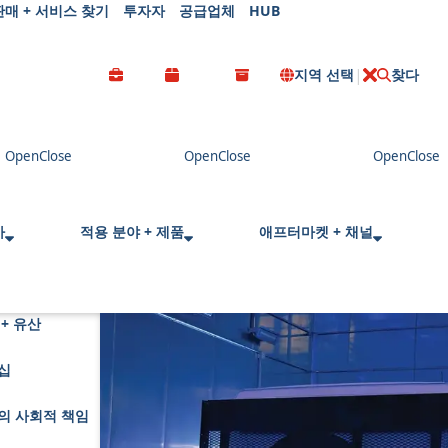
판매 + 서비스 찾기
투자자
공급업체
HUB
지역 선택
찾다
C
l
o
s
e
사
적용 분야 + 제품
애프터마켓 + 채널
+ 유산
십
의 사회적 책임