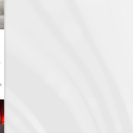
이
가
스