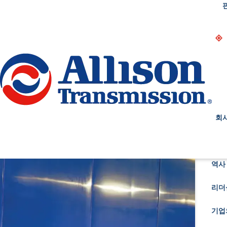
Go Home
회
역사 
리더
기업