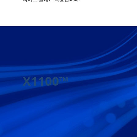
X1100™