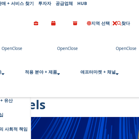
판매 + 서비스 찾기
투자자
공급업체
HUB
지역 선택
찾다
C
l
o
s
e
사
적용 분야 + 제품
애프터마켓 + 채널
Models
+ 유산
십
의 사회적 책임