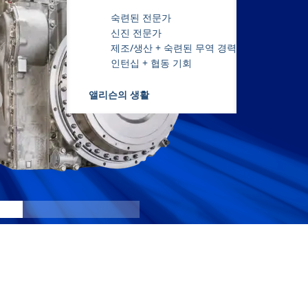
숙련된 전문가
신진 전문가
제조/생산 + 숙련된 무역 경력
인턴십 + 협동 기회
앨리슨의 생활
X200
:
X20