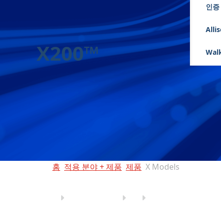
인증
Alli
X200™
Walk
홈
적용 분야 + 제품
제품
X Models