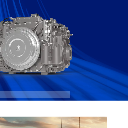
3040 MX
: