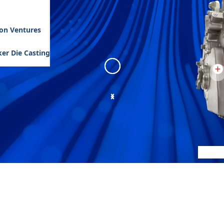
son Ventures
er Die Casting
X200
:
X200 view 1