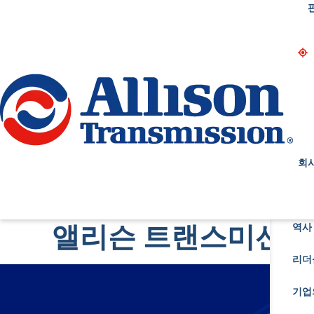
Go Home
회
앨리슨 트랜스미션 X 
역사 
리더
기업