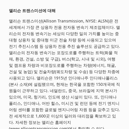
앨리슨
트랜스미션에
대해
앨리슨 트랜스미션(Allison Transmission, NYSE: ALSN)은 전
세계에서 가장 큰 상용차 전용 전자동 변속기 제조업체이다. 앨
리슨의 전자동 변속기는 세상의 다양한 일의 가치를 높이는 중
대형 상용차 및 중대형 미군 전술 차량 등에 사용되고 있으며
전기 추진시스템 등 상용차 전용 추진 솔루션도 공급하고 있다.
앨리슨의 전자동 변속기는 포장도로를 주행하는 트럭(화물 적
재, 환경, 건설, 소방 및 구급), 버스(학교, 시내 및 시외), 여행
및 캠프용 차량과 비포장도로를 주행하는 차량(에너지, 채굴,
건설 및 농업) 및 전술차량(궤도차량 및 수송) 등 다양한 차종에
사용되고 있다. 앨리슨은 1915년 인디애나주 인디애나폴리스
(본사 소재)에 설립됐으며, 현재는 한국을 포함한 150개국에 직
원들이 근무하고 있다. 네덜란드, 중국, 브라질에 지역 본사가
있으며, 미국, 헝가리, 인도에 생산 시설이 있다. 또, 인디애나
폴리스, 인디애나, 어반 힐스, 미시건 및 런던 등에 전기 엔지니
어링 센터를 포함한 글로벌 엔지니어링 자원 등을 갖추고 있다.
전 세계적으로 1,600곳 이상의 딜러와 대리점을 확보하고 있
다. 자세한 정보는 앨리슨 홈페이지
(www.allisontransmission.com)에서 확인할 수 있다.