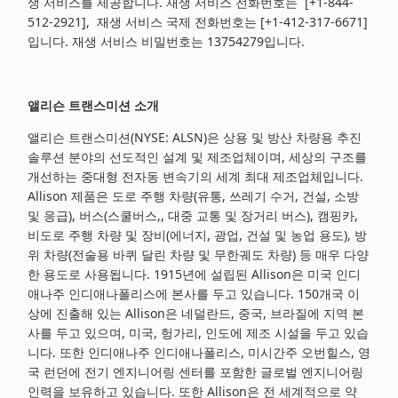
생 서비스를 제공합니다. 재생 서비스 전화번호는 [+1-844-
512-2921], 재생 서비스 국제 전화번호는 [+1-412-317-6671]
입니다. 재생 서비스 비밀번호는 13754279입니다.
앨리슨 트랜스미션 소개
앨리슨 트랜스미션(NYSE: ALSN)은 상용 및 방산 차량용 추진
솔루션 분야의 선도적인 설계 및 제조업체이며, 세상의 구조를
개선하는 중대형 전자동 변속기의 세계 최대 제조업체입니다.
Allison 제품은 도로 주행 차량(유통, 쓰레기 수거, 건설, 소방
및 응급), 버스(스쿨버스,, 대중 교통 및 장거리 버스), 캠핑카,
비도로 주행 차량 및 장비(에너지, 광업, 건설 및 농업 용도), 방
위 차량(전술용 바퀴 달린 차량 및 무한궤도 차량) 등 매우 다양
한 용도로 사용됩니다. 1915년에 설립된 Allison은 미국 인디
애나주 인디애나폴리스에 본사를 두고 있습니다. 150개국 이
상에 진출해 있는 Allison은 네덜란드, 중국, 브라질에 지역 본
사를 두고 있으며, 미국, 헝가리, 인도에 제조 시설을 두고 있습
니다. 또한 인디애나주 인디애나폴리스, 미시간주 오번힐스, 영
국 런던에 전기 엔지니어링 센터를 포함한 글로벌 엔지니어링
인력을 보유하고 있습니다. 또한 Allison은 전 세계적으로 약