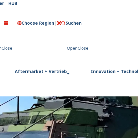
er
HUB
Choose Region
Suchen
C
l
o
s
e
Aftermarket + Vertrieb
Innovation + Techno