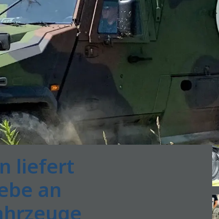
n liefert
iebe an
ahrzeuge