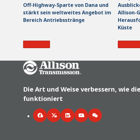
Off-Highway-Sparte von Dana und
Ausblick
stärkt sein weltweites Angebot im
Allison-
Bereich Antriebsstränge
Herausfo
Küste
Read More
Read Mo
Go Home
Die Art und Weise verbessern, wie di
funktioniert
Facebook
Twitter
LinkedIn
YouTube
WeChat