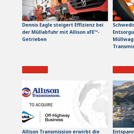
Dennis Eagle steigert Effizienz bei
Schwedi
der Müllabfuhr mit Allison xFE™-
Entsorg
Getrieben
Müllwage
Transmi
Read More
Read Mo
Allison Transmission erwirbt die
Entspann