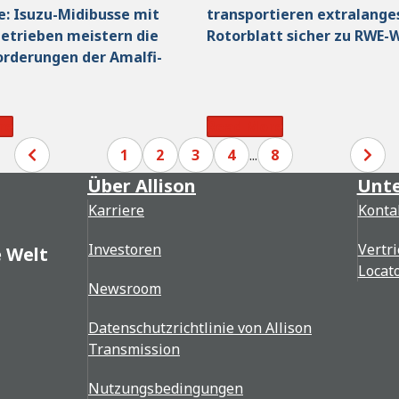
e: Isuzu-Midibusse mit
transportieren extralange
Getrieben meistern die
Rotorblatt sicher zu RWE-
rderungen der Amalfi-
re
Read More
1
2
3
4
...
8
Über Allison
Unte
Karriere
Konta
Investoren
Vertri
e Welt
Locat
Newsroom
Datenschutzrichtlinie von Allison
Transmission
Nutzungsbedingungen