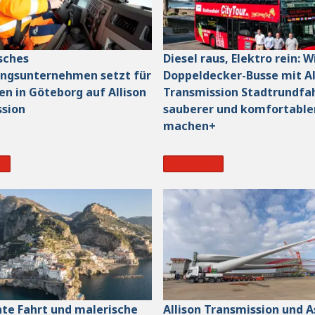
sches
Diesel raus, Elektro rein: W
ungsunternehmen setzt für
Doppeldecker-Busse mit Al
n in Göteborg auf Allison
Transmission Stadtrundfa
ssion
sauberer und komfortable
machen+
re
Read More
te Fahrt und malerische
Allison Transmission und 