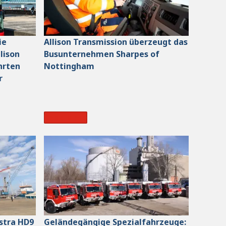
ie
Allison Transmission überzeugt das
lison
Busunternehmen Sharpes of
hrten
Nottingham
r
Read More
Astra HD9
Geländegängige Spezialfahrzeuge: