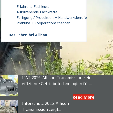
Erfahrene Fachleute
Aufstrebende Fachkräfte
Fertigung / Produktion + Handwerksberufe
Praktika + Kooperationschancen
Das Leben bei Allison
IFAT 2026: Allison Transmission zeigt
effiziente Getriebetechnologien für
Entsorgungs- und
Kommunalfahrzeuge
Read More
Interschutz 2026: Allison
Transmission zeigt