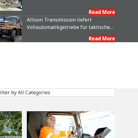
Vollautomatikgetriebe für
Feuerwehr- und Rettungsfahrzeuge
Read More
Allison Transmission liefert
Vollautomatikgetriebe für taktische
Lkw der französischen
Read More
Landstreitkräfte
ilter by All Categories