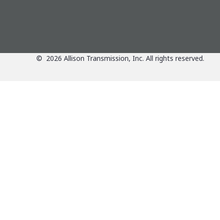
©
2026
Allison Transmission, Inc. All rights reserved.
Anwendungen
Überblick über d
Produkte