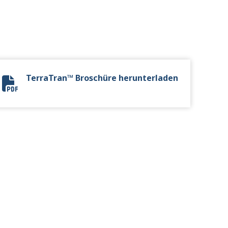
TerraTran™ Broschüre herunterladen
TerraTran Brochure