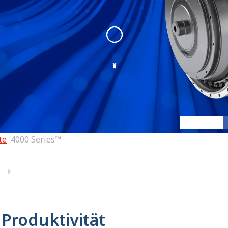
4000 Series
:
4000 Angle 1
te
4000 Series™
 Produktivität