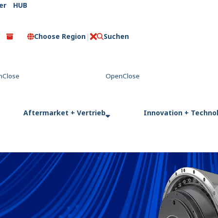
er
HUB
Choose Region
Suchen
C
l
o
s
e
Aftermarket + Vertrieb
Innovation + Techno