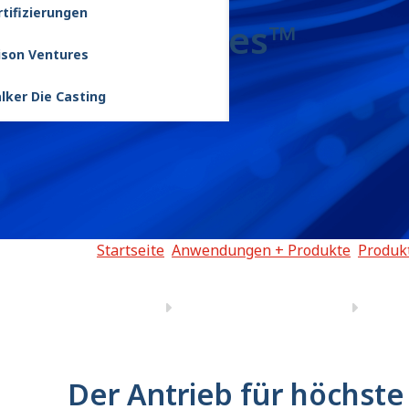
rtifizierungen
4000 Series™
lison Ventures
lker Die Casting
Startseite
Anwendungen + Produkte
Produk
Der Antrieb für höchste