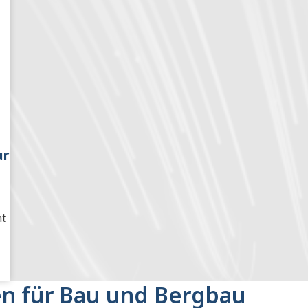
ur
ht
en für Bau und Bergbau