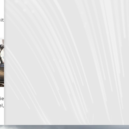
it
ie
l,