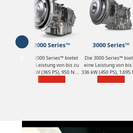
2000 Series™
3000 Series™
Die 2000 Series™ bietet
Die 3000 Series™ biet
eine Leistung von bis zu
eine Leistung von bis
272 kW (365 PS), 950 N·m
336 kW (450 PS), 1.695
Drehmoment und ein
Learn More
Drehmoment und ei
Learn More
zulässiges Gesamtgewicht
zulässiges Gesamtgew
von 14.968 kg.
von 44.500 kg.