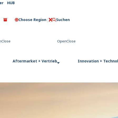
er
HUB
Choose Region
Suchen
C
l
o
s
e
Aftermarket + Vertrieb
Innovation + Techno