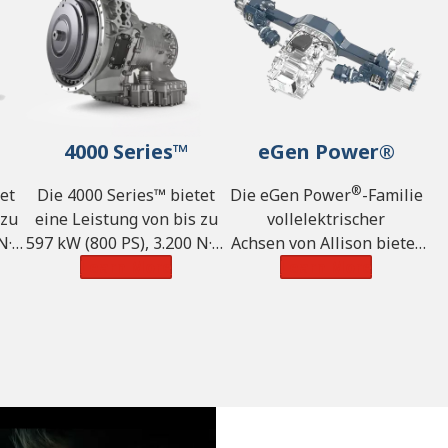
4000 Series™
eGen Power®
®
et
Die 4000 Series™ bietet
Die eGen Power
-Familie
 zu
eine Leistung von bis zu
vollelektrischer
 N·m
597 kW (800 PS), 3.200 N·m
Achsen von Allison
bietet
n
Drehmoment und ein
Learn More
eine Leistung von bis zu
Learn More
icht
zulässiges Gesamtgewicht
450 kW, ein Drehmoment
von 110.000 kg.
von 47.000 N·m und eine
zulässige Achslast von
13.000 kg.