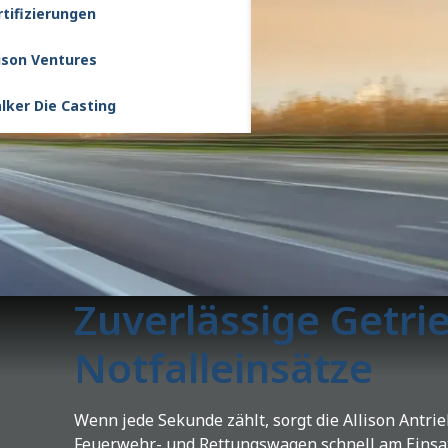
rtifizierungen
lison Ventures
lker Die Casting
Zuverlässige Getri
Notfalleinsätze
Wenn jede Sekunde zählt, sorgt die Allison Antrie
Feuerwehr- und Rettungswagen schnell am Einsatz