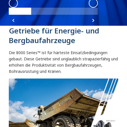
8000 Series
:
8000 Series Angle 1
8000 Series
:
800
Getriebe für Energie- und
Bergbaufahrzeuge
Die 8000 Series™ ist für härteste Einsatzbedingungen
gebaut. Diese Getriebe sind unglaublich strapazierfähig und
erhöhen die Produktivität von Bergbaufahrzeugen,
Bohrausrüstung und Kränen.