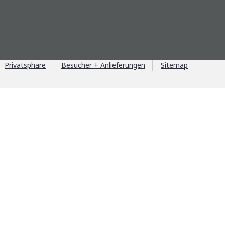
Privatsphäre
Besucher + Anlieferungen
Sitemap
il