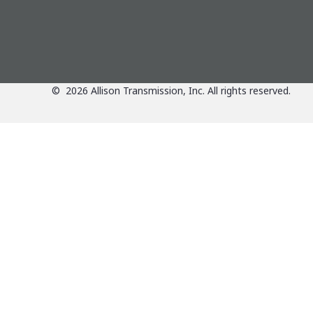
©
2026
Allison Transmission, Inc. All rights reserved.
Anwendungen
Überblick über d
Produkte