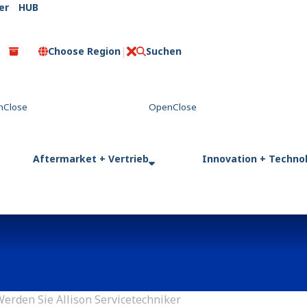
er
HUB
Choose Region
Suchen
C
l
o
s
e
Aftermarket + Vertrieb
Innovation + Techno
erden Sie Allison Servicetechniker