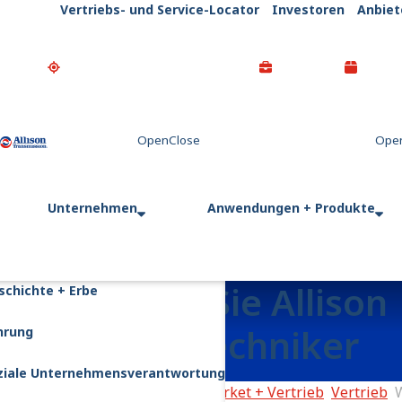
Vertriebs- und Service-Locator
Investoren
Anbiet
Go Home
Unternehmen
Anwendungen + Produkte
Werden Sie Allison
schichte + Erbe
Servicetechniker
hrung
ziale Unternehmensverantwortung
Startseite
Aftermarket + Vertrieb
Vertrieb
W