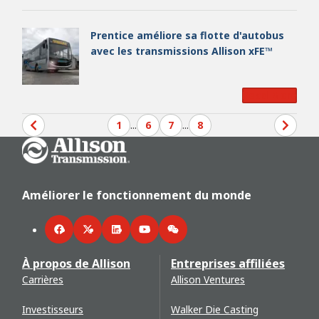
Prentice améliore sa flotte d'autobus
avec les transmissions Allison xFE™
Read More
1
...
6
7
...
8
Go Home
Améliorer le fonctionnement du monde
Facebook
Twitter
LinkedIn
YouTube
WeChat
À propos de Allison
Entreprises affiliées
Carrières
Allison Ventures
Investisseurs
Walker Die Casting