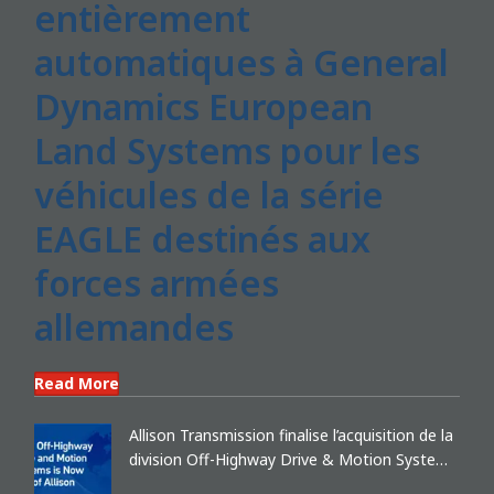
entièrement
automatiques à General
Dynamics European
Land Systems pour les
véhicules de la série
EAGLE destinés aux
forces armées
allemandes
Read More
Allison Transmission finalise l’acquisition de la
division Off-Highway Drive & Motion Systems
de Dana Incorporated et devient un leader