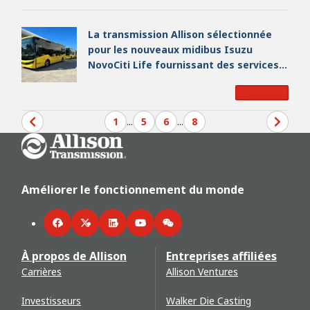
La transmission Allison sélectionnée
pour les nouveaux midibus Isuzu
NovoCiti Life fournissant des services
de transport urbain à Orense en
Read More
Espagne
1
...
5
6
...
8
Go Home
Améliorer le fonctionnement du monde
Facebook
Twitter
LinkedIn
YouTube
WeChat
À propos de Allison
Entreprises affiliées
Carrières
Allison Ventures
Investisseurs
Walker Die Casting