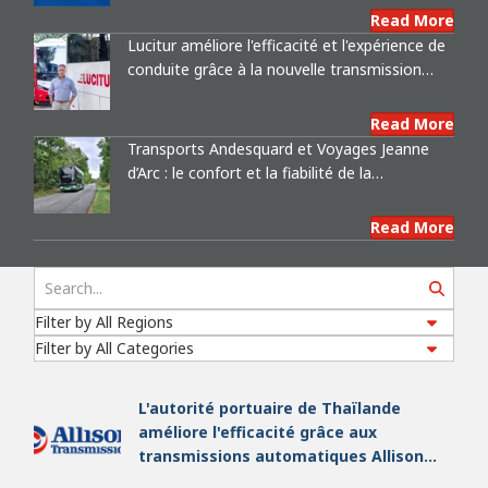
industriel mondial de premier plan
Read More
Lucitur améliore l'efficacité et l'expérience de
conduite grâce à la nouvelle transmission
entièrement automatique à 9 rapports
d'Allison
Read More
Transports Andesquard et Voyages Jeanne
d’Arc : le confort et la fiabilité de la
transmission Allison au service du sport de
Search
haut niveau
Read More
L'autorité portuaire de Thaïlande
améliore l'efficacité grâce aux
transmissions automatiques Allison
dans sa flotte de tracteurs