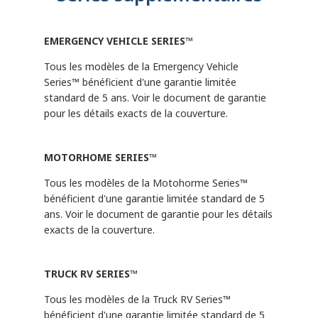
standard
2 ans
B400 R +
Modèle
limitée
couverture
2
$3,672
garantie
Années de
refroidisseur
standard
2 ans
B3400 xFE R
2
$3,611
couverture
EMERGENCY VEHICLE SERIES™
Années de
2 ans
B500
2
$2,061
couverture
Tous les modèles de la Emergency Vehicle
B500 R
2
$2,973
Series™ bénéficient d'une garantie limitée
standard de 5 ans. Voir le document de garantie
pour les détails exacts de la couverture.
MOTORHOME SERIES™
Tous les modèles de la Motohorme Series™
bénéficient d'une garantie limitée standard de 5
ans. Voir le document de garantie pour les détails
exacts de la couverture.
TRUCK RV SERIES™
Tous les modèles de la Truck RV Series™
bénéficient d'une garantie limitée standard de 5