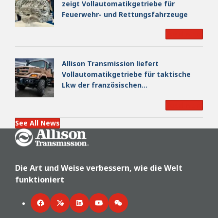
zeigt Vollautomatikgetriebe für
Feuerwehr- und Rettungsfahrzeuge
Read More
Allison Transmission liefert
Vollautomatikgetriebe für taktische
Lkw der französischen
Landstreitkräfte
Read More
See All News
Go Home
Die Art und Weise verbessern, wie die Welt
funktioniert
Facebook
Twitter
LinkedIn
YouTube
WeChat