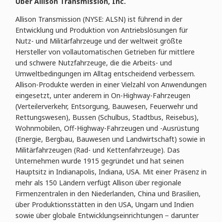
Über Allison Transmission, Inc.
Allison Transmission (NYSE: ALSN) ist führend in der
Entwicklung und Produktion von Antriebslösungen für
Nutz- und Militärfahrzeuge und der weltweit größte
Hersteller von vollautomatischen Getrieben für mittlere
und schwere Nutzfahrzeuge, die die Arbeits- und
Umweltbedingungen im Alltag entscheidend verbessern.
Allison-Produkte werden in einer Vielzahl von Anwendungen
eingesetzt, unter anderem in On-Highway-Fahrzeugen
(Verteilerverkehr, Entsor­gung, Bauwesen, Feuerwehr und
Rettungswesen), Bussen (Schulbus, Stadtbus, Reisebus),
Wohn­mobilen, Off-Highway-Fahrzeugen und -Ausrüstung
(Energie, Bergbau, Bauwesen und Landwirtschaft) sowie in
Militärfahrzeugen (Rad- und Kettenfahrzeuge). Das
Unternehmen wurde 1915 gegründet und hat seinen
Hauptsitz in Indiana­polis, Indiana, USA. Mit einer Präsenz in
mehr als 150 Ländern verfügt Allison über regionale
Firmen­zentralen in den Niederlanden, China und Brasilien,
über Produktionsstätten in den USA, Ungarn und Indien
sowie über globale Entwicklungseinrichtungen − darunter