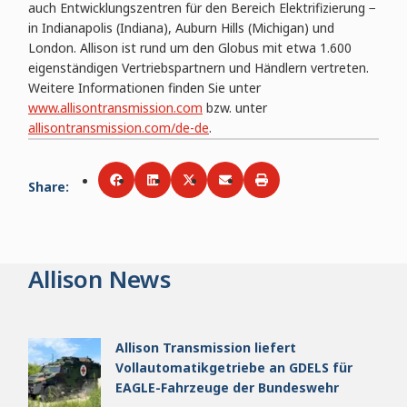
auch Entwicklungszentren für den Bereich Elektrifizierung −
in Indianapolis (Indiana), Auburn Hills (Michigan) und
London. Allison ist rund um den Globus mit etwa 1.600
eigenständigen Vertriebspartnern und Händlern vertreten.
Weitere Informationen finden Sie unter
www.allisontransmission.com
bzw. unter
allisontransmission.com/de-de
.
Share
:
Share via
Share via
Facebook
Share via
LinkedIn
Share via
Twitter
Print
Email
Allison News
Allison Transmission liefert
Vollautomatikgetriebe an GDELS für
EAGLE-Fahrzeuge der Bundeswehr