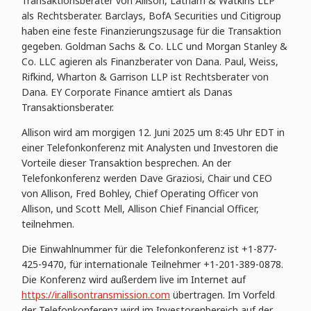
Transaktionsberater von Allison, Latham & Watkins LLP
als Rechtsberater. Barclays, BofA Securities und Citigroup
haben eine feste Finanzierungszusage für die Transaktion
gegeben. Goldman Sachs & Co. LLC und Morgan Stanley &
Co. LLC agieren als Finanzberater von Dana. Paul, Weiss,
Rifkind, Wharton & Garrison LLP ist Rechtsberater von
Dana. EY Corporate Finance amtiert als Danas
Transaktionsberater.
Allison wird am morgigen 12. Juni 2025 um 8:45 Uhr EDT in
einer Telefonkonferenz mit Analysten und Investoren die
Vorteile dieser Transaktion besprechen. An der
Telefonkonferenz werden Dave Graziosi, Chair und CEO
von Allison, Fred Bohley, Chief Operating Officer von
Allison, und Scott Mell, Allison Chief Financial Officer,
teilnehmen.
Die Einwahlnummer für die Telefonkonferenz ist +1-877-
425-9470, für internationale Teilnehmer +1-201-389-0878.
Die Konferenz wird außerdem live im Internet auf
https://ir.allisontransmission.com
übertragen. Im Vorfeld
der Telefonkonferenz wird im Investorenbereich auf der