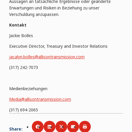
Aussagen an tatsächliche Ergebnisse oder geänderte
Erwartungen und Risiken in Beziehung zu unser
Verschuldung anzupassen.
Kontakt
Jackie Bolles
Executive Director, Treasury and Investor Relations
jacalyn.bolles@allisontransmission.com
(317) 242-7073
Medienbeziehungen
Media@allisontransmission.com
(317) 694-2065
Share
:
Share via
Share via
Facebook
Share via
LinkedIn
Share via
Twitter
Print
Email