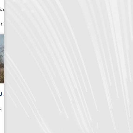
na
en
U.
el