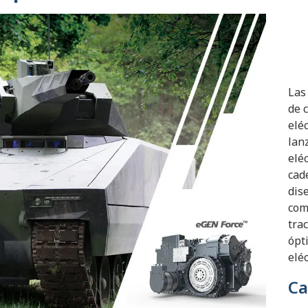
Las
de 
elé
lan
elé
cad
dis
com
tra
ópt
eléc
Ca