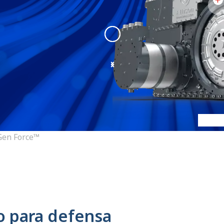
eGen Force
:
eGen force 1
Gen Force™
co para defensa