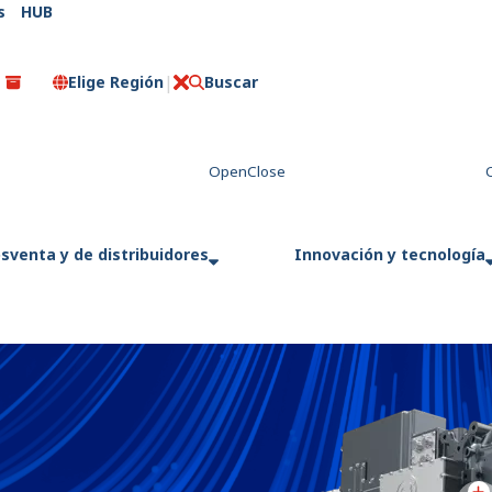
s
HUB
Elige Región
Buscar
C
e
r
r
a
r
sventa y de distribuidores
Innovación y tecnología