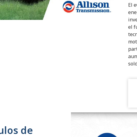
El 
ene
inv
el 
tec
mot
par
aum
sol
ulos de