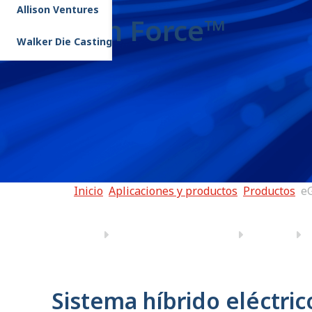
Allison Ventures
eGen Force™
Walker Die Casting
Inicio
Aplicaciones y productos
Productos
e
Sistema híbrido eléctri