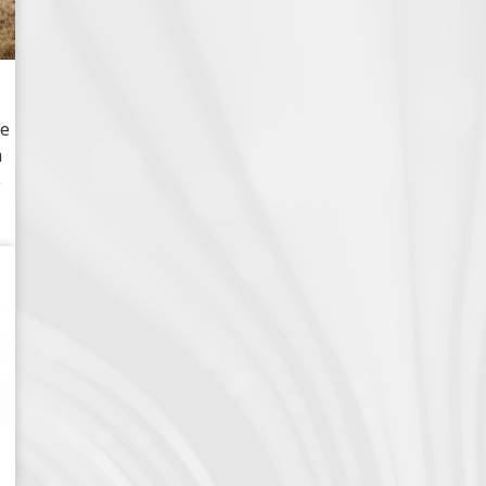
de
a
o
.