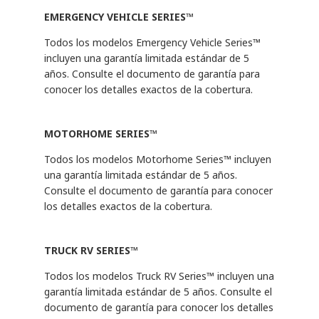
2 años
B3400 xFE R
2
$3611
cobertura
EMERGENCY VEHICLE SERIES™
Años de
2 años
B500
2
$2061
cobertura
Todos los modelos Emergency Vehicle Series™
B500 R
2
$2,973
incluyen una garantía limitada estándar de 5
años. Consulte el documento de garantía para
conocer los detalles exactos de la cobertura.
MOTORHOME SERIES™
Todos los modelos Motorhome Series™ incluyen
una garantía limitada estándar de 5 años.
Consulte el documento de garantía para conocer
los detalles exactos de la cobertura.
TRUCK RV SERIES™
Todos los modelos Truck RV Series™ incluyen una
garantía limitada estándar de 5 años. Consulte el
documento de garantía para conocer los detalles