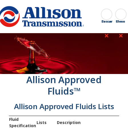
Go Home
Buscar
Cerrar
‎Allison Approved
Fluids™
Allison Approved Fluids Lists
Fluid
Lists
Description
Specification