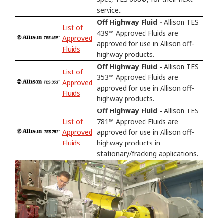
service..
Off Highway Fluid -
Allison TES
List of
439™ Approved Fluids are
Approved
approved for use in Allison off-
Fluids
highway products.
Off Highway Fluid -
Allison TES
List of
353™ Approved Fluids are
Approved
approved for use in Allison off-
Fluids
highway products.
Off Highway Fluid -
Allison TES
List of
781™ Approved Fluids are
Approved
approved for use in Allison off-
Fluids
highway products in
stationary/fracking applications.