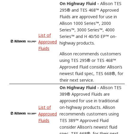
On Highway Fluid -
Allison TES
295® and TES 468™ Approved
Fluids are approved for use in
Allison 1000 Series™, 2000
Series™, 3000 Series™, 4000
List of
Series™ and H 40/50 EP™ on-
Approved
highway products.
Fluids
Allison recommends customers
using TES 295® or TES 468™
Approved Fluid consider Allison’s
newest fluid spec, TES 668®, for
their next service.
On Highway Fluid -
Allison TES
389® Approved Fluids are
approved for use in traditional
List of
on-highway products. Allison
Approved
recommends customers using
Fluids
TES 389™ Approved Fluid
consider Allison’s newest fluid
spec, TES 668®, for their next