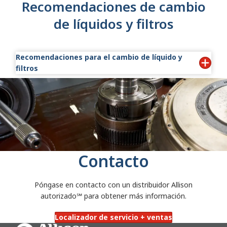
Recomendaciones de cambio
de líquidos y filtros
Recomendaciones para el cambio de líquido y
filtros
Recomendaciones para el cambio de líquido y filtro
de transmisión - #1099BB
Recomendaciones para el cambio de líquido y filtro
de la transmisión - Transmisiones para usos fuera
de carretera 5/6/8/9000 Series - #1098F
Recomendaciones para las pruebas de análisis de
aceite - #1796B
Contacto
Póngase en contacto con un distribuidor Allison
autorizado℠
para obtener más información.
Localizador de servicio + ventas