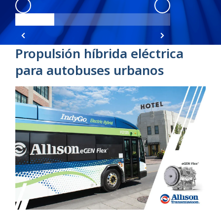
eGen Flex
:
1
eGen Flex
:
2
Propulsión híbrida eléctrica
para autobuses urbanos