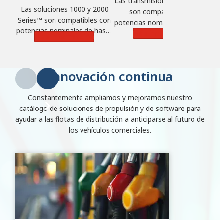
Las transmisiones de 9-Speed
L
Las soluciones 1000 y 2000
son compatibles con
Series™ son compatibles con
potencias nominales de hasta
po
potencias nominales de hasta
380 CV (283 kW), pares de 900
Más información
Más información
365 CV (272 kW), pares de 700
lb-ft (1220 N·m) y un PBV de
lb-ft (950 N·m) y un PBV de 14
25 855 kg.
968 kg.
Innovación continua
Constantemente ampliamos y mejoramos nuestro
catálogo de soluciones de propulsión y de software para
ayudar a las flotas de distribución a anticiparse al futuro de
los vehículos comerciales.