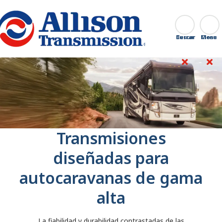
Go Home
Buscar
Cerrar
Transmisiones
diseñadas para
autocaravanas de gama
alta
La fiabilidad y durabilidad contrastadas de las