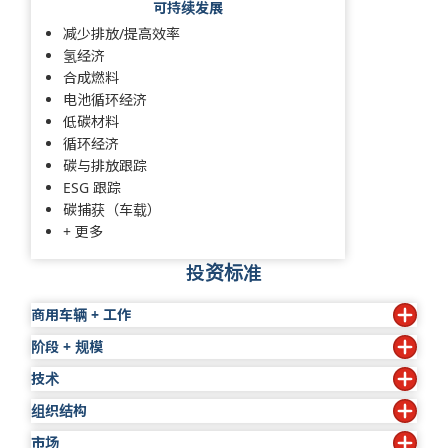
可持续发展
减少排放/提高效率
氢经济
合成燃料
电池循环经济
低碳材料
循环经济
碳与排放跟踪
ESG 跟踪
碳捕获（车载）
+ 更多
投资标准
商用车辆 + 工作
阶段 + 规模
塑造商用车辆和工作解决方案未来的技术。
技术
阶段：种子轮到 B 轮融资
应对以下市场领域的挑战/机遇：
组织结构
新颖、独特的颠覆性技术
规模：100-500 万美元初始投资
公路
非公路
市场
清晰的组织愿景和宗旨
应对行业挑战的明确解决方案