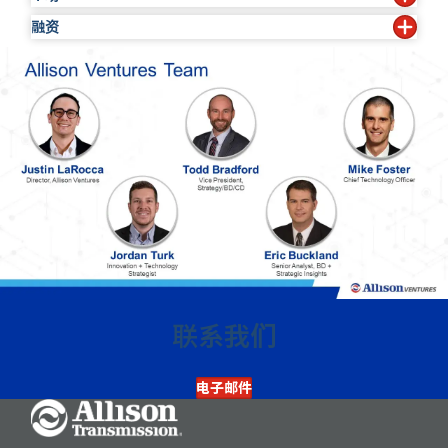
后续投资准备金
国防
融资
可获取的潜在总市场规模
业绩辉煌的领导团队
与众不同的技术、强大的知识产权阵容
制造业
将根据战略契合度考虑其他机会
当前投资者
运营
预计市场份额
强大的技术和业务团队
供应链
前期筹集资金
提供市场和行业趋势洞察的能力
牢固的行业关系/合作伙伴关系
当前融资前估值
融资后估值
未来发展和扩大规模所需的资金
联系我们
电子邮件
Go Home