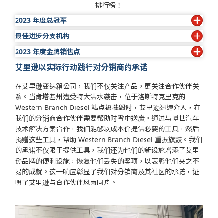
排行榜！
2023 年度总冠军
最佳进步分支机构
• Indel Power Group：哈泽德
• Wajax Power Systems-West：温尼伯
2023 年度金牌销售点
•
Wajax Power Systems-Central：斯托尼溪
艾里逊以实际行动践行对分销商的承诺
• ABC Transmissions Limited：萨里
• Atlantic Detroit Diesel-Allison：莱瑟姆
在艾里逊变速箱公司，我们不仅关注产品，更关注合作伙伴关
• Atlantic Detroit Diesel-Allison：洛迪
系。当肯塔基州遭受特大洪水袭击，位于洛斯特克里克的
• Atlantic Detroit Diesel-Allison：米德尔顿
Western Branch Diesel 站点被摧毁时，艾里逊迅速介入，在
• Central Power Systems & Services Inc.：科尔比
我们的分销商合作伙伴需要帮助时雪中送炭。通过与博世汽车
• Clarke Power Services-East：夏洛特
技术解决方案合作，我们能够以成本价提供必要的工具，然后
• Clarke Power Services-East：威尔明顿
捐赠这些工具，帮助 Western Branch Diesel 重振旗鼓。我们
• Clarke Power Services-East：金斯波特
的承诺不仅限于提供工具，我们还为他们的新设施增添了艾里
• Clarke Power Services-East：新伯尔尼
逊品牌的便利设施，恢复他们丢失的奖项，以表彰他们来之不
• Florida Detroit Diesel-Allison：奥卡拉
易的成就。这一响应彰显了我们对分销商及其社区的承诺，证
• Florida Detroit Diesel-Allison：劳德代尔堡
明了艾里逊与合作伙伴风雨同舟。
• Florida Detroit Diesel-Allison：迈尔斯堡
• Florida Detroit Diesel-Allison：皮尔斯堡
• Florida Detroit Diesel-Allison：坦帕
• Florida Detroit Diesel-Allison：迈阿密