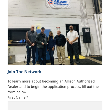
• Florida Detroit Diesel-Allison：巴拿马城
• Florida Detroit Diesel-Allison：奥兰多
• Indel Power Group：哈泽德
• Indel Power Group：圣克莱尔斯维尔
• Interstate PowerSystems, Inc：巴特勒
• Smith Power Products, Inc.：博伊西
• Stewart & Stevenson Power Products, LLC：休斯顿
• Stewart & Stevenson Power Products, LLC：卢博克
• United Engines, LLC：塔尔萨
• W.W. Williams Company M.W.：拜伦中心
• W.W. Williams Company M.W.：希拉德
• W.W. Williams Company M.W.：勒莫因
• W.W. Williams Company S.E.：格里尔
Join The Network
• W.W. Williams Company S.E.：萨凡纳
• W.W. Williams Company S.E.：西哥伦比亚
To learn more about becoming an Allison Authorized
• W.W. Williams Company S.W.：北拉斯维加斯
Dealer and to begin the application process, fill out the
• W.W. Williams Company S.W.：菲尼克斯
form below.
• Wajax Power Systems-West：温尼伯
First Name
• Wajax Power Systems-West：红鹿
• Wajax Power Systems-Central：伦敦