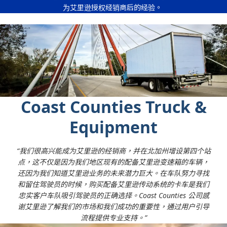
至少注册两名培训合格的技术人员参加当地艾里逊授权
标定和技术支持
用
Allison ReTran®
拆卸并更换
为艾里逊授权经销商后的经验。
分销商的
艾里逊现场培训 (ILT)
专门的经销商发展支持
保养和维修包括：
拥有所有必要的工具和软件，例如
Allison DOC®
、变
增加配件 + 工时收入
转速传感器
速箱转向架和其他必要的工具和设备
加入销售 + 服务搜索器数据库
阀体
获得艾里逊授权标牌并在您的营业地点展示
TCM
从您的艾里逊授权分销商处订购推荐的初始备件
换挡器
电磁阀
温度传感器
内部线束
Coast Counties Truck &
更换前后密封
更换变扭器
Equipment
“我们很高兴能成为艾里逊的经销商，并在北加州增设第四个站
点，这不仅是因为我们地区现有的配备艾里逊变速箱的车辆，
还因为我们知道艾里逊业务的未来潜力巨大。在车队努力寻找
和留住驾驶员的时候，购买配备艾里逊传动系统的卡车是我们
忠实客户车队吸引驾驶员的正确选择。Coast Counties 公司感
谢艾里逊了解我们的市场和我们成功的重要性，通过用户引导
流程提供专业支持。”