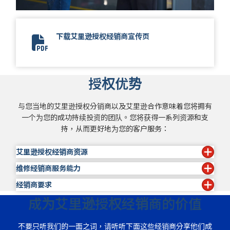
下载艾里逊授权经销商宣传页
Allison Authorized Dealer Flyer
授权优势
与您当地的艾里逊授权分销商以及艾里逊合作意味着您将拥有
一个为您的成功持续投资的团队。您将获得一系列资源和支
持，从而更好地为您的客户服务：
艾里逊授权经销商资源
维修经销商服务能力
艾里逊授权装备和销售资料套件
能够执行保修维修
经销商要求
作为维修经销商，您的服务能力包括：
访问 Allison HUB™
成为艾里逊授权经销商的价值
要成为艾里逊授权经销商，您的营业地点必须：
高级产品知识
分销
艾里逊原厂零件
艾里逊激励计划
通过
Allison DOC®
进行故障排除诊断
被 Allison 接受为授权经销商。
吸引高价值行业车队
用
艾里逊认可的油液
进行油液和滤清器的更换
不要只听我们的一面之词，请听听下面这些经销商分享他们成