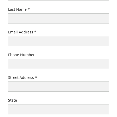
• Wajax Power Systems-Central：斯托尼溪
• Wajax Power Systems-West：里贾纳
Last Name
Email Address
Phone Number
Street Address
State