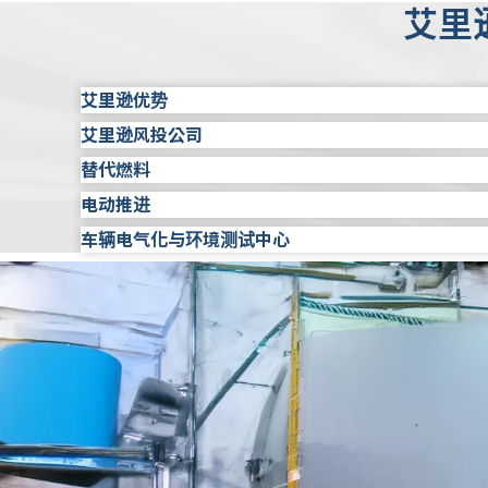
艾里
艾里逊优势
艾里逊风投公司
艾里逊是品质、可靠和耐用的代名词。我们将最新
的客户。
替代燃料
我们成立了艾里逊风投公司，推动下一代产品和服
投公司将对处于起步和成长阶段的公司进行战略投
电动推进
了解更多
艾里逊的推进解决方案不受燃料限制，意味着它们
方案的发展。
用。这使客户能够选择最适合其特定需求的燃料来
车辆电气化与环境测试中心
自 20 多年前推出首批公交车电动混合动力推进
了解更多
合动力和纯电动解决方案阵容，为客户致力于提高
了解更多
可提供广泛车辆测试服务的先进设施，支持艾里逊
测试能力可在同一地点模拟各种电池和极端环境条
了解更多
了解更多