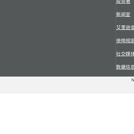
投资者
新闻室
艾里逊
使用规
社交媒
数据信
N
应用
配件 + 服务