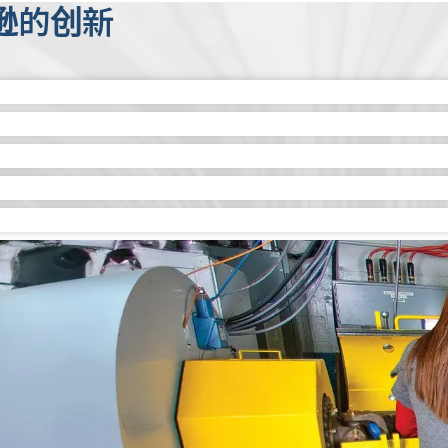
逊的创新
的技术融入推进解决方案中，以确保它们能更好地服务我们
务的发展，促进商用车辆和国防车辆行业的进步。艾里逊风
资，并与之建立合作伙伴关系，以促进商用车辆和工作解决
可以与柴油、汽油、丙烷、天然气和氢气等多种能源搭配使
源。
系统以来，艾里逊一直在投资电气化技术。我们不断扩展电动混
燃油效率并减少碳排放提供支持。
产品开发，帮助客户更快地将最新产品推向市场。该中心的
件，从而节省时间和费用。