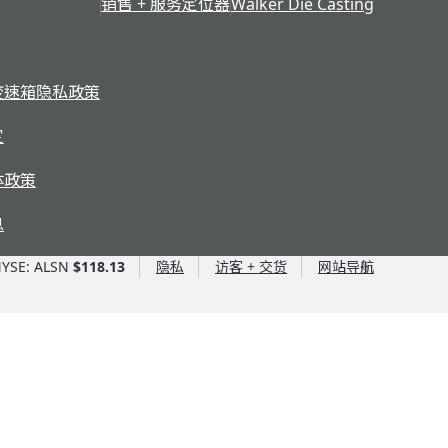
销售 + 服务定位器
Walker Die Casting
变速箱隐私政策
定
体政策
息
YSE: ALSN
$118.13
隐私
访客 + 交货
网站导航
艾里逊优势