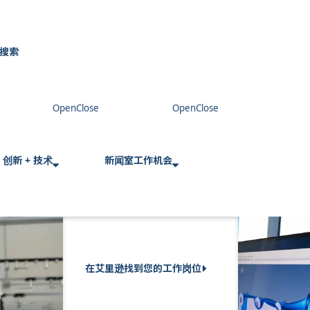
搜索
C
l
o
s
e
创新 + 技术
新闻室
工作机会
在艾里逊找到您的工作岗位