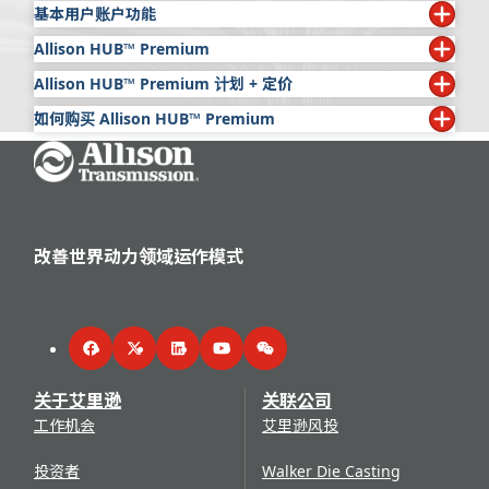
基本用户账户功能
Allison HUB™ Premium
所有 Allison HUB 用户均可免费使用以下功能：
Allison HUB™ Premium 计划 + 定价
艾里逊还提供订阅服务 Allison HUB™
Premium，该服务面
公告
向全球所有客户，可通过高级 Allison HUB 访问艾里逊官方
如何购买 Allison HUB™ Premium
计划
定价
服务提示
提供有关艾里逊产品的一般通知和服务程序。
服务信息、技术出版物和资料。
年
$429
保修手册
包含所有应用中采用的艾里逊推进解决方案的
Go Home
在
此处
申请 Allison HUB™
账户
。
Allison HUB Premium 的主要功能包括：
月
保修信息。它们提供每项保修的起始日期、里程数和小
$246
登录
您的 Allison HUB 账户，选择“出版物”选项卡下的
时数（适用于大多数应用情形）。
“订阅”。
日
$63
附加公告
选择订阅期限 cbgtg 接受销售条款 cbgtg 选择购买。
小时
$38
操作手册
通过这些额外的出版物拓展您的访问范围：
完成购买程序后，登录 Allison HUB 账户即可享用高
改善世界动力领域运作模式
*如果您认为贵公司有资格享受特价，请联系您的艾里逊销
级功能。
我们的操作手册库涵盖当前所有产品，并提供多种语言版
售代表。
使用说明书
包含维修特定产品的详细技术信息，对于检
本。主题包括取力器 (PTO) 操作、换挡器、预诊断、诊断、
查至关重要。
保养和维护，甚至包括驾驶技巧。确保用户能在本在线合集
服务信息函
提供技术部件故障排除说明，提高产品可靠
中找到每本印刷版手册的最新修订版。欲了解我们技术出版
Facebook
Twitter
LinkedIn
YouTube
WeChat
性。
物的更多信息，
请点击此处
。
关于艾里逊
关联公司
Allison ePubs
保修状态检查
工作机会
艾里逊风投
Allison ePubs 以在线格式提供艾里逊技术手册的最新版
保修状态检查工具可让用户根据序列号检查变速箱的保修范
本。涵盖当前所有产品，用户可以访问：
投资者
Walker Die Casting
围。所示结果为在艾里逊公司注册的序列号或注册了附加
延