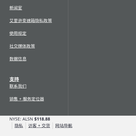
长保修 (EC)
的变速箱。
《操作和保养手册》
新闻室
《工作原理》
网络服务培训
《修理技巧》
艾里逊变速箱隐私政策
《维修手册》
目前可通过基本用户 Allison HUB 账户获得的网络培训
《故障排除手册》
(WBT) 模块包括熟悉产品、预防性保养和基本诊断信息，适
使用规定
用于艾里逊最畅销的公路变速箱 - 1000 Series™、2000
零件目录
Series™、3000 Series™ 和 4000 Series™ 自动变速箱。如
社交媒体政策
需进一步了解我们的培训机会，
请点击此处
。
艾里逊零件目录是 Allison HUB 上的一个产品数据库，用户
数据信息
可按序列号、总成号或详细零件号进行搜索。
根据我们网站上的
使用条款
，订阅或 Allison HUB 账户均不
可共享。
单元历史
支持
搜索制造/装运和保修信息，以查找历史制造数据、配置信
联系我们
息和对变速箱执行的保修索赔。
销售 + 服务定位器
NYSE: ALSN
$118.88
隐私
访客 + 交货
网站导航