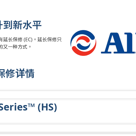
升到新水平
长保修 (EC)。延长保修只
的又一种方式。
保修详情
Series™ (HS)
有限保修。标准有限保修包括规定保修期内 100% 的配件
制。