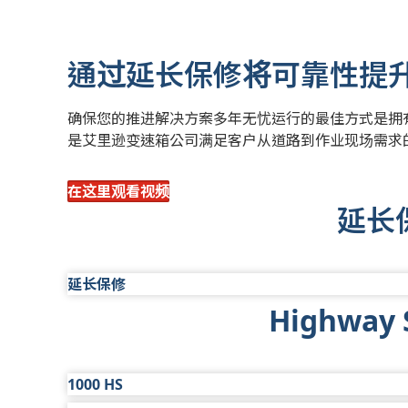
通过延长保修将可靠性提
确保您的推进解决方案多年无忧运行的最佳方式是拥有延
是艾里逊变速箱公司满足客户从道路到作业现场需求
在这里观看视频
延长
延长保修
Highway 
标准有限保修
所有艾里逊自动变速箱根据车型系列和车型*提供标准
和工时。特定车型系列和/或车型可能会受里程数限
1000 HS
延长保修