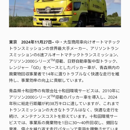
東京
2024年11月27日–
中・大型商用車向けオートマチック
トランスミッションの世界最大手メーカー、アリソントラン
スミッションの6速フルオートマチックトランスミッション、
TM
アリソン2000シリーズ
搭載、日野自動車製中型トラック、
レンジャー「GD」をベースとしたパッカー車が、青森県内の
廃棄物回収事業者で14年に渡りトラブルなく快適な走行を維
持し、事業効率の向上に貢献しています。
青森県十和田市の有限会社十和田環境サービスは、2010年に
TM
アリソン2000シリーズ
搭載のパッカー車を導入し、2024
年秋に総走行距離が約38万キロに達していますが、これまで
トランスミッションの大きなトラブルはなく、快適な走行を
続け、メンテナンスコストを抑えています。十和田環境サー
ビスでは、事業系の廃棄物を1日に30〜40件回収し、頻回な
発進、停止を繰り返す走行パターンで車両を稼働させていま