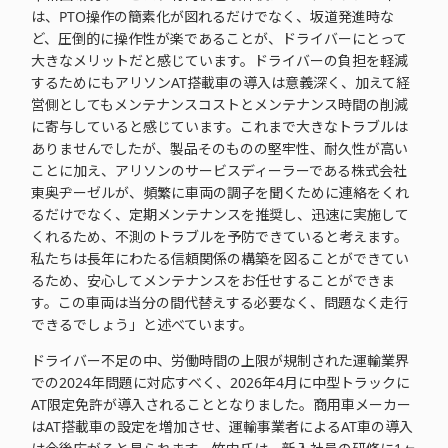
は、PTO操作の簡素化が図れるだけでなく、坂道発進時な
ど、圧倒的に操作性が楽であることが、ドライバーにとって
大きなメリットだと感じています。ドライバーの負担を軽減
するためにもアリソンAT搭載車の導入は意義深く、加えて経
営側としてもメンテナンスコストとメンテナンス時間の削減
に寄与していると感じています。これまで大きなトラブルは
ありませんでしたが、製品そのものの堅牢性、耐久性が高い
ことに加え、アリソンのサービスディーラーである株式会社
東奥ヂーゼルが、頻繁に車両の調子を聞くために連絡をくれ
るだけでなく、定期メンテナンスを推奨し、迅速に実施して
くれるため、不測のトラブルを予防できていると考えます。
私たちは長年にわたる信頼関係の構築を図ることができてい
るため、安心してメンテナンスをお任せすることができま
す。この車両は当分の間代替えする必要なく、問題なく走行
できるでしょう」と述べています。
ドライバー不足の中、労働時間の上限が規制された運輸業界
での2024年問題に対応すべく、2026年4月に中型トラックに
AT限定免許が導入されることとなりました。商用車メーカー
はAT搭載車の設定を増加させ、運輸事業者によるAT車の導入