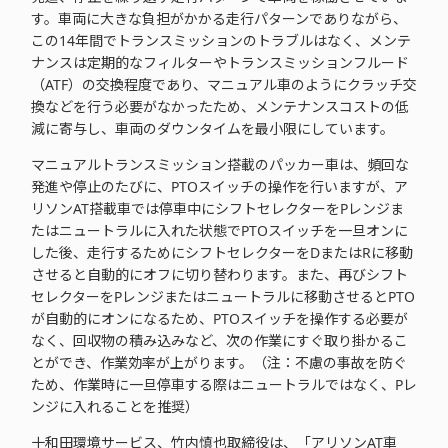
す。車両に大きな負担がかかる走行パターンでありながら、
この14年間でトランスミッションのトラブルはなく、メンテ
ナンスは定期的なフィルターやトランスミッションフルード
（ATF）の交換程度であり、マニュアル車のようにクラッチ交
換などを行う必要がなかったため、メンテナンスコストの低
減に寄与し、車両のダウンタイムを最小限にしています。
マニュアルトランスミッション搭載のパッカー車は、頻回な
発進や停止のたびに、PTOスイッチの操作を行いますが、ア
リソンAT搭載車では停車中にシフトセレクターをPレンジま
たはニュートラルに入れた状態でPTOスイッチを一旦オンに
した後、走行するためにシフトセレクターをDまたはRに移動
させると自動的にオフに切り替わります。また、再びシフト
セレクターをPレンジまたはニュートラルに移動させるとPTO
が自動的にオンになるため、PTOスイッチを操作する必要が
なく、回収物の積み込みなど、次の作業にすぐ取り掛かるこ
とができ、作業効率が上がります。（注：不慮の事故を防ぐ
ため、作業時に一旦停車する際はニュートラルではなく、Pレ
ンジに入れることを推奨）
十和田環境サービス、竹内慎也取締役は、「アリソンAT車