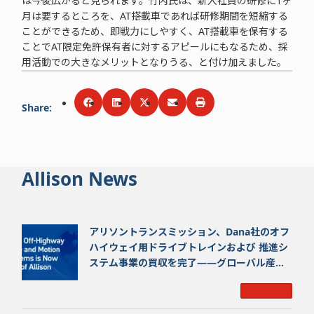
は今後広がると見られます。竹内氏は、新入社員の研修に1ヶ
月は要するところを、AT搭載車であれば研修期間を短縮する
ことができるため、即戦力にしやすく、AT搭載車を保有する
ことでAT限定免許保有者に対するアピールにもなるため、採
用活動での大きなメリットとなりうる、と付け加えました。
Share
:
Share via
Share via
Facebook
Share via
LinkedIn
Share via
Twitter
Print
Email
Allison News
アリソントランスミッション、Dana社のオフ
ハイウェイ用ドライブトレインおよび 推進シ
ステム事業の買収を完了——グローバル産業
界のトップリーダーが誕生
Read More