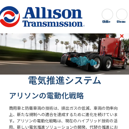
Go Home
検索
Close
電気推進システム
アリソンの電動化戦略
商用車と防衛車両の技術は、排出ガスの低減、車両の効率向
上、新たな規制への適合を達成するために進化を続けていま
す。アリソンの電動化戦略は、現在のハイブリッド技術の活
用、新しい電気推進ソリューションの開発、代替の推進にお