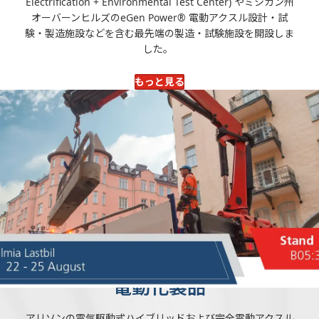
Electrification + Environmental Test Center) やミシガン州
オーバーンヒルズのeGen Power® 電動アクスル設計・試
験・製造施設などを含む最先端の製造・試験施設を開設しま
した。
もっと見る
普及率と動向を継続的に監視
アリソンは、電気自動車の普及率と市場の動向を監視し、推
進ソリューション設計で幅広い応用分野と市場セグメントの
ニーズにいち早く対応しています。
EVの普及は初期段階にあり、中国を除く世界における普及率
は1％を満たしていません。現在、世界における電気自動車の
普及率は2028年までに10％に達すると予測されており、アリ
ソンはほとんどの最終市場、応用分野、地域において広範囲
のEV統合が長期にわたって行われると予想しています。
電動化製品
アリソンの電気駆動式ハイブリッドおよび完全電動アクスル