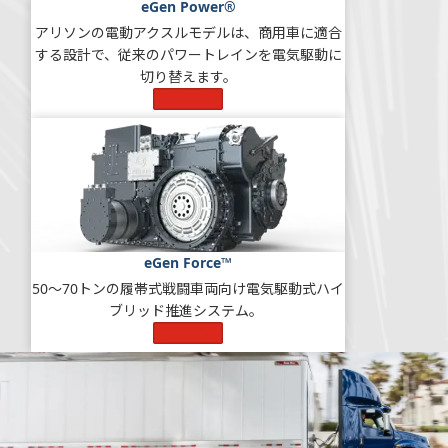
eGen Power®
アリソンの電動アクスルモデルは、商用車に適合
する設計で、従来のパワートレインを電気駆動に
切り替えます。
もっと見る
eGen Force™
50～70トンの履帯式戦闘車両向け電気駆動式ハイ
ブリッド推進システム。
もっと見る