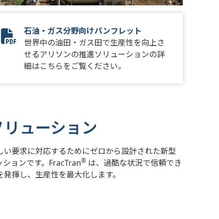
石油・ガス分野向けパンフレット
12627-001 - July 2023 FracTran Brochure Update_Final_Di
世界中の油田・ガス田で生産性を向上さ
せるアリソンの推進ソリューションの詳
細はこちらをご覧ください。
ソリューション
しい要求に対応するためにゼロから設計された新型
®
スミッションです。FracTran
は、過酷な状況で信頼でき
を発揮し、生産性を最大化します。