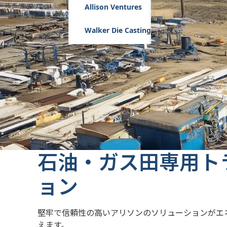
Allison Ventures
Walker Die Casting
石油・ガス田専用ト
ョン
堅牢で信頼性の高いアリソンのソリューションがエ
えます。