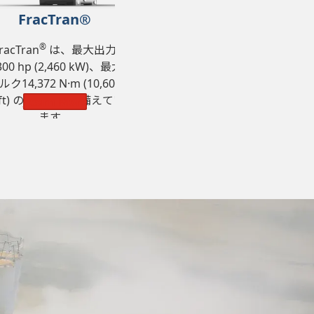
FracTran®
®
racTran
は、最大出力
300 hp (2,460 kW)、最大
ルク14,372 N·m (10,600
b-ft) の定格能力を備えてい
Learn More
ます。