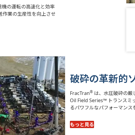
™ は、重機の運転の高速化と効率
送作業の生産性を向上させ
破砕の革新的
®
FracTran
は、水圧破砕の厳
Oil Field Series™ トラン
るパワフルなパフォーマンス
もっと見る