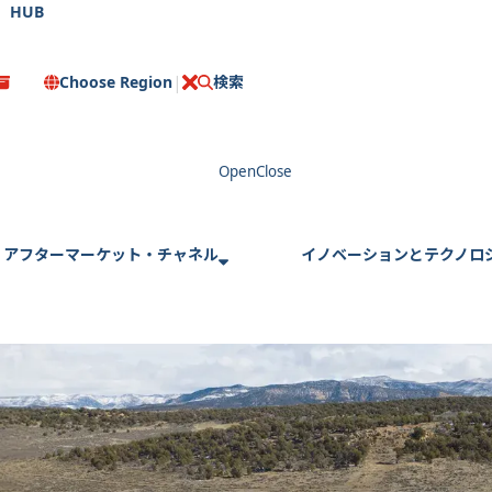
HUB
Choose Region
検索
C
l
o
s
e
アフターマーケット・チャネル
イノベーションとテクノロ