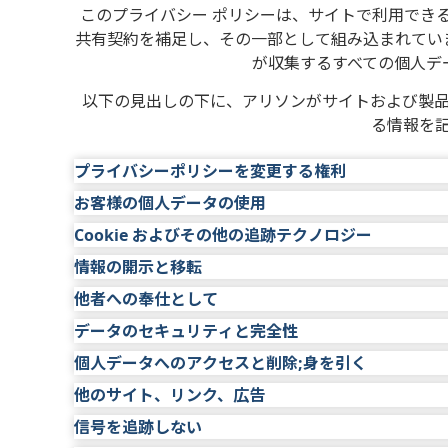
このプライバシー ポリシーは、サイトで利用でき
共有契約を補足し、その一部として組み込まれてい
が収集するすべての個人デ
以下の見出しの下に、アリソンがサイトおよび製
る情報を
プライバシーポリシーを変更する権利
お客様の個人データの使用
アリソンは、プライバシー法、規制、および/ま
を含め、いつでもこのプライバシー ポリシーを変
Cookie およびその他の追跡テクノロジー
アリソンはお客様から個人データを収集する場合
またはこのプライバシー ポリシーに記載されてい
情報の開示と移転
当社が収集したデータの使用または開示の方法に関
当社のウェブサイトは、電子ツールを使用して自
定する情報、またはお客様を特定可能にする情報で
合、当社は合理的な努力を払ってお客様に通知しま
当社は、「Cookie」を使用して個人データを自動
他者への奉仕として
当社は、開示が以下のカテゴリの 1 つ以上に該
報と合わせて)。
その他の一貫した方法など)。適用される法律に従
リピートユーザーを認識し、ユーザーのウェブサ
データのセキュリティと完全性
当社は、マーケティングおよび/または広告の目的
に、このプライバシー ポリシーを確認することを
開示は、サイトの保守、メーリングリスト、
ウェブサイトの使用、およびオンライン閲覧行動
当社は、適用されるデータ保護法に基づいて有効
が、これはお客様の管轄地域のダイレクト マーケ
個人データへのアクセスと削除;身を引く
り、当社が改訂されたプライバシー ポリシーをサ
マーケティング支援の提供、データ分析など
アリソン社がクッキーをどのように使用するかについては、www
当社は、お客様が提供し、当社が収集する情報の
します。それぞれの場合において、処理に関する
に限ります。本サイトのユーザーには、自身の個
れた情報に適用されます。
のです。
失、誤用、不正アクセス、開示、変更、破壊から
他のサイト、リンク、広告
サイトを通じて個人データを送信した場合は、「マ
はその後ユーザーによって許可された目的以外の
開示は、個人データが取得された目的と一致
す。お客様が提供し、当社が収集する個人データ
個人データ処理の目的
多くを当社がどのように使用するかを確認、編集
本ポリシーへの同意が必要な法域では、サイトまた
信号を追跡しない
す。これは、ユーザーが自分の情報をそのような
アリソンは、パートナー、広告主、およびサード
団体に対して行われます。
れるデータベース内に保管されます。侵入できない
webmaster@allisontransmission.