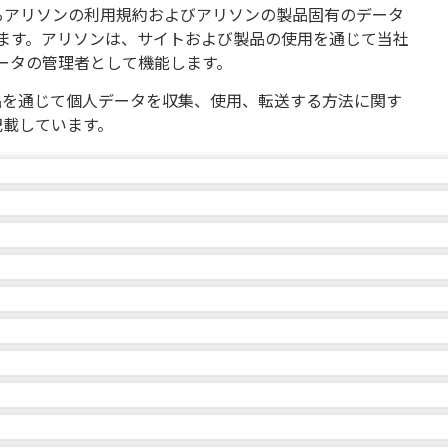
るアリソンの利用規約およびアリソンの製品固有のデータ
ます。アリソンは、サイトおよび製品の使用を通じて当社
ータの管理者として機能します。
品を通じて個人データを収集、使用、転送する方法に関す
記載しています。
たは当社独自の基準、業界基準、商習慣などに準拠すること
更することができます。
があり、その個人データは収集時に指定された特定の目的、
る目的のために処理されます。個人データは、お客様を特
してこのプライバシー ポリシーに重大な変更を加えた場
動的に情報を収集する場合もあります。例えば
す (単独で、または当社がお客様に関して保持する他の情
す (サイト上にそのような変更の通知を掲載する、または
的に収集する場合があります。Cookieは、Webサイト用の小
当する場合を除き、お客様の個人データを開示しません。
う）。サイトまたは製品にアクセスまたは使用するたび
イトへの継続的なアクセスを容易にするために使用します。
で第三者にお客様の個人データを提供する場合があります
お勧めします。プライバシー ポリシーの変更は有効とな
注文の処理と製品およびサービスの配送、郵便の送信、処理、
に基づいて個人をターゲットにします。詳細情報
な法的根拠がある場合にのみ、お客様の個人データを処理
ティングに関連する適用法に基づいて許可されている場合
イトに掲載した日から処理される個人データおよび収集さ
、当社に代わって特定のサービスを実行する外部企業に対する
.allisontransmission.com/cookies をご覧く
プライバシー、正確性、信頼性を保護し、かかる情報を紛
法的根拠は以下に記載されています。
人データの第三者への開示、または当初収集された目的また
保護するために設計された合理的な予防措置を講じていま
イ アカウント」Web ページにアクセスして、この情報の
目的でのそのような情報の使用に同意する機会が与えられま
している場合に限り、当社がサービスを提供している個人また
は、当社または当社のサービスプロバイダーによって管理さ
処理の法的根拠
処理される個
、制御できる場合があります。それ以外の場合は、
は製品を使用すると、本プライバシー ポリシーまたは利
外部の関係者と共有したいかどうかについて十分な情報に基
パーティの関連会社がユーザーのプライバシーを尊重するこ
セキュリティ システムはないため、当社はデータベースの
com までご連絡いただくことで、かかる情報にアクセスしたり編集したり