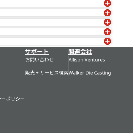
自発的な提出によるものや、「Cookie」(後
れたくないという設定を指定できる場合がありま
あります。
法的に要求されるような方法でお客様のデータを使用ま
ください。
法人名、雇用主名、役職、ユーザーの電子メール
のように共有されたのかを伝えるよう要求する権利
番号、IP アドレス、ユーザーの所在地
た
念を理解し、共有します。 1988 年児童オン
す
別情報を故意に要求したり受け入れたりすることはあり
期間、または個人データの収集時に別途指定された
ーザーの電子メール アドレス、電話番号、IP ア
理的な努力を払って、そのような情報を当社のデー
続するためにデータが必要かどうか、紛争を解決す
サポート
関連会社
ザーの所在地
データが必要かどうかなど、さまざまな基準を考慮
お問い合わせ
Allison Ventures
信者のカテゴリ*
下
ーザーの電子メール アドレス、電話番号、IP ア
販売 + サービス検索
Walker Die Casting
, 3, 4, 5, 6, 7
ザーの所在地
, 3, 4, 5, 6, 7
プロトコル (IP) アドレス、ブラウザ ソフトウェ
, 3, 4, 5, 6, 7
て
ィング システムの種類、クリックストリーム パ
シーポリシー
がサイトにアクセスした日時
, 3, 4, 5, 7
, 5, 7