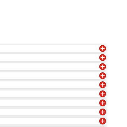
さなテキストファイルです
も
ださい。
は
人データのカテゴリー