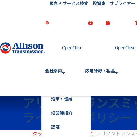
販売 + サービス検索
投資家
サプライヤー
Go Home
会社案内
応用分野・製品
アリソントランスミ
沿革・伝統
ライバシーポリシー
経営陣紹介
認証
クッキー
アリソンについて
アリソントランス