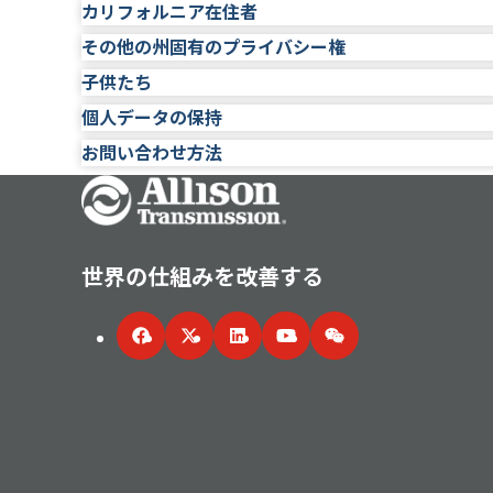
サイトの個人データ:
当社は、フォーム、アンケー
用規約に加えられた変更を含む、本プライバシー 
づいた選択ができるようにするために行われます
とを期待しています。ただし、当社のパートナー
カリフォルニア在住者
この開示は、車両パートナーおよびテレマティ
セキュリティを保証することはできません。また
サイトへのアクセスに使用する特定の Web ブ
できる場合があります。要求された情報を編集ま
述) やその他の追跡技術を通じたものなど、さま
ニズムを提供します。
るその他のコンテンツプロバイダーを含む第三者
いています。
由で当社に送信される間に傍受されないことも保
す。現時点では、当サイトは「Do Not Tra
その他の州固有のプライバシー権
ます。当社は、この情報を提供し、お客様が特定
このセクションは、あなたがカリフォルニア州居住者
行を持っている場合があります。たとえば、サイ
開示は、アリソンが合併、他社による買収、
たは開示することはありません。 「追跡拒否」信号の詳細に
お客様が当社にお客様に関するそのような情報を
す。
ます。このセクションの目的上、「個人情報」へ
子供たち
サイトでアカウントを作成する場合、アカウント
たはホストされている特定のコンテンツにリンクし
米国の他の一部の州でも、住民が企業に対し、第
お客様からリクエストされたサービスの履行およ
る商取引の一部です。
様の情報を共有することを望まない旨を当社に通
(「CCPA」) に基づいて定義されている「機密
の場合、オンライン アカウント情報はパスワード
る場合があります。また、本サイトを通じて他者
を規定する法律を設けています。かかるご要望に
個人データの保持
当社のデータベースからお客様の個人データを削
この開示は、他の企業が当社に代わって、サ
私たちは、お子様のインターネットへのアクセス、
を停止します。ただし、このプライバシー ポリシ
はできません。あなたは、自分のパスワードとサイ
たり、それらにアクセスできる場合があります。
webmaster@allisontransmission.com ま
個人情報の処理
は購読の処理、またはマーケティング支援や
ライン プライバシー保護法 (「COPPA」) に
お問い合わせ方法
を共有する第三者を管理するものではないため、
お客様が当社に提供した個人データは、本プライ
スワードまたはサイト アカウントに基づいて発生
過去 12 か月間、当社は、居住者に関する次のカテ
るものです。
ません。 13 歳未満の個人がサイトを通じてア
通知する必要があります。
さらに、本サービスの特定の機能により、本サービ
サイトおよびサービスの更新に関する通知
期間に限り保管されます。お客様のデータを保持
さらに、お住まいの地域によっては、当社が個人
Go Home
とパスワードを使用して Web サイトにログイン
お客様の個人データまたはこのプライバシー ポリ
ネス目的で収集し、(以下に示す場合) 開示しまし
開示は、お客様が要求した商品およびサービ
タベースから削除します。
サードパーティ サービスとの間の対話を開始できる
るため、契約合意を執行するため、危害を防止す
ります。
して更新できます。ログインすると、名前、電子
は、郵便または電子メールで以下までご連絡くだ
プロバイダーまたはその他の同様のサービス
には、サードパーティのプラットフォーム上の当
します。 、または私たちの権利、財産、製品を含
カテゴリー
開示先の当事者は、アリソンを管理するか、
そのデータの処理に関する説明と、当社が処
お客様が興味を持たれる可能性のある製品、サー
いね！」または「共有」できる機能が含まれます
Attn: Privacy Officer/Concerns
世界の仕組みを改善する
にあります。
お客様が当社に提供した個人データを、構造
名前、ユーザー名、電子メールアドレス、IPアド
に関する情報をお知らせするため
集および/または使用することを許可される場合が
Allison Transmission, Inc.
し、特定の状況においてそれらのデータを第
クセス可能にした情報は、サードパーティのサー
Address: One Allison Way, Indianapolis, IN, 4622
カリフォルニア州顧客記録に記載されている個人情
アリソングループの一部の企業（および当社のサー
ダイレクトマーケティングのためにお客様に
サイト、顧客、その他の人々を保護するために、
方が、お客様に関する情報、およびサイトと第三
および英国外に拠点を置いているため、お客様の
Facebook
Twitter
LinkedIn
YouTube
WeChat
E-mail: webmaster@allisontransmission.com
購入した製品またはサービスの記録などの商業情
あなたに関して法的効果を生み出す、または
する必要があると当社が判断する場合、または法
合があります。
あることにご注意ください。 EEA および英国
行われる決定に反対する。
ると誠実に信じる場合に、訪問者を特定する。
IP アドレス、製品とのやり取りに関する情報な
タが適用されるデータ保護法に従って保護される
アリソンは、そのような第三者の行動やポリシー
その他の特定の状況において、当社によるお
通常、サイトを使用してサイト上のほとんどの機
際に当社がどのように保護するかについて詳しく知りたい場合は
製品の地理位置情報
ジに関する情報を提供する場合は、当該第三者のプ
それ以外の場合は、特定の状況において当社
ありません。
までお問い合わせください。
職業または雇用関連の情報（職業名、雇用主など
お住まいの地域によっては、当社による個人デー
最後に、当社は、お客様に関する情報を推測した