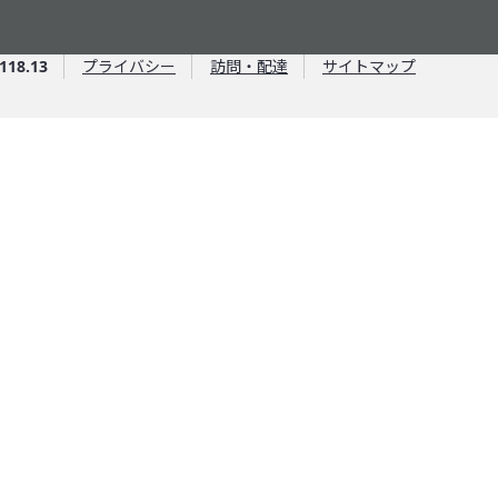
, 5, 7
118.13
プライバシー
訪問・配達
サイトマップ
た
社
を