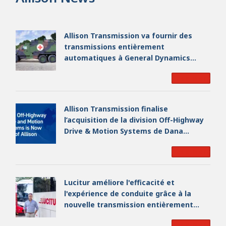
Allison Transmission va fournir des
transmissions entièrement
automatiques à General Dynamics
European Land Systems pour les
Read More
véhicules de la série EAGLE destinés
aux forces armées allemandes
Allison Transmission finalise
l’acquisition de la division Off-Highway
Drive & Motion Systems de Dana
Incorporated et devient un leader
Read More
industriel mondial de premier plan
Lucitur améliore l'efficacité et
l'expérience de conduite grâce à la
nouvelle transmission entièrement
automatique à 9 rapports d'Allison
Read More