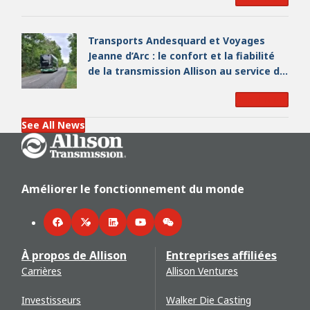
Transports Andesquard et Voyages
Jeanne d’Arc : le confort et la fiabilité
de la transmission Allison au service du
sport de haut niveau
Read More
See All News
Go Home
Améliorer le fonctionnement du monde
Facebook
Twitter
LinkedIn
YouTube
WeChat
À propos de Allison
Entreprises affiliées
Carrières
Allison Ventures
Investisseurs
Walker Die Casting