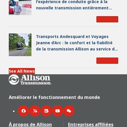
l'expérience de conduite grâce à la
nouvelle transmission entièrement
automatique à 9 rapports d'Allison
Read More
Transports Andesquard et Voyages
Jeanne d’Arc : le confort et la fiabilité
de la transmission Allison au service du
sport de haut niveau
Read More
See All News
Go Home
Améliorer le fonctionnement du monde
Facebook
Twitter
LinkedIn
YouTube
WeChat
À propos de Allison
Entreprises affiliées