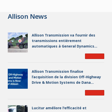
Allison News
Allison Transmission va fournir des
transmissions entièrement
automatiques à General Dynamics
European Land Systems pour les
Read More
véhicules de la série EAGLE destinés
aux forces armées allemandes
Allison Transmission finalise
l’acquisition de la division Off-Highway
Drive & Motion Systems de Dana
Incorporated et devient un leader
Read More
industriel mondial de premier plan
Lucitur améliore l'efficacité et