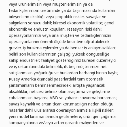
veya ürünlerimizin veya müşterilerimizin ya da
tedarikçilerimizin üretiminde ya da taşınmasında kullanılan
bileşenlerin eksikliği veya jeopolitik riskler, savaşlar ve
salgınların sonucu dahil; küresel ekonomik volatilite; genel
ekonomik ve endüstri koşulları, resesyon riski dahil;
operasyonlarımızı veya ana müşteri ve tedarikçilerimizin
operasyonlarının önemli ölçüde kesintiye uğratabilecek
grevler, iş bırakma eylemler ya da benzer iş anlaşmazlıkları;
belirli son kullanıcılarımızın çalıştığı yüksek döngüselliğe
sahip endüstriler; faaliyet gösterdiğimiz küresel düzenleyici
ve iş ortamlarındaki belirsizlik; ilk beş müşterimize net
satışlarımızın yoğunluğu ve bunlardan herhangi birinin kaybı;
Kuzey Amerika dışındaki pazarlardaki tam otomatik
şanzımanların benimsenmesindeki artışta yaşanacak
aksaklıklar; neticesi belirsiz olan araştırma ve geliştirme
çabalarımızın başarısı; ABD ve yabancı savunma harcaması;
savaş kaynaklı ve artan ticari korumacılığın neden olduğu
hasarlar dahil uluslararası operasyonlarımızla ilişkili riskler;
yeni model lansmanlarında gecikmelere, ürün geri çağırma
kampanyalarına ve/veya artan garanti maliyetleri ve