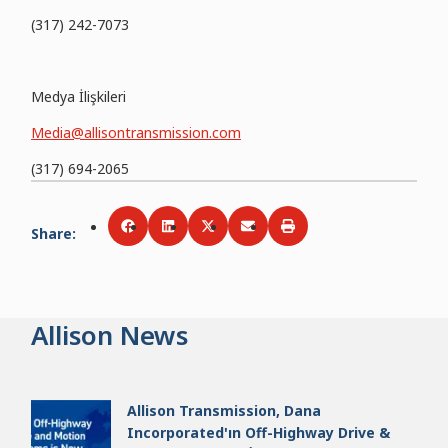
(317) 242-7073
Medya İlişkileri
Media@allisontransmission.com
(317) 694-2065
Share
:
Share via
Share via
Facebook
Share via
LinkedIn
Share via
Twitter
Print
Email
Allison News
Allison Transmission, Dana
Incorporated'ın Off-Highway Drive &