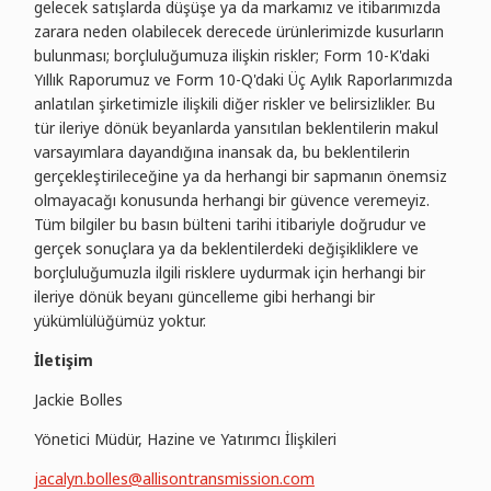
gelecek satışlarda düşüşe ya da markamız ve itibarımızda
zarara neden olabilecek derecede ürünlerimizde kusurların
bulunması; borçluluğumuza ilişkin riskler; Form 10-K'daki
Yıllık Raporumuz ve Form 10-Q'daki Üç Aylık Raporlarımızda
anlatılan şirketimizle ilişkili diğer riskler ve belirsizlikler. Bu
tür ileriye dönük beyanlarda yansıtılan beklentilerin makul
varsayımlara dayandığına inansak da, bu beklentilerin
gerçekleştirileceğine ya da herhangi bir sapmanın önemsiz
olmayacağı konusunda herhangi bir güvence veremeyiz.
Tüm bilgiler bu basın bülteni tarihi itibariyle doğrudur ve
gerçek sonuçlara ya da beklentilerdeki değişikliklere ve
borçluluğumuzla ilgili risklere uydurmak için herhangi bir
ileriye dönük beyanı güncelleme gibi herhangi bir
yükümlülüğümüz yoktur.
İletişim
Jackie Bolles
Yönetici Müdür, Hazine ve Yatırımcı İlişkileri
jacalyn.bolles@allisontransmission.com