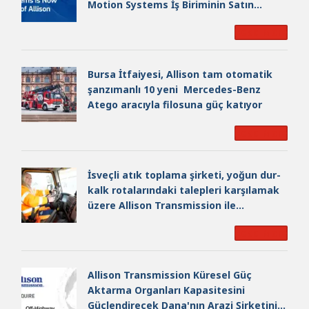
Motion Systems İş Biriminin Satın
Alımını Tamamlayarak Küresel Ölçekte
Read More
Lider Bir Endüstriyel Güç Oluşturdu
Bursa İtfaiyesi, Allison tam otomatik
şanzımanlı 10 yeni Mercedes-Benz
Atego aracıyla filosuna güç katıyor
Read More
İsveçli atık toplama şirketi, yoğun dur-
kalk rotalarındaki talepleri karşılamak
üzere Allison Transmission ile
verimliliğini arttırıyor
Read More
Allison Transmission Küresel Güç
Aktarma Organları Kapasitesini
Güçlendirecek Dana'nın Arazi Şirketini