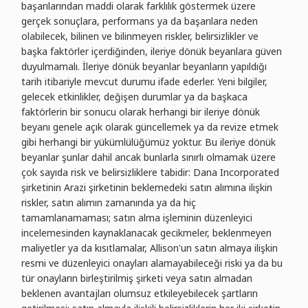
başarılarından maddi olarak farklılık göstermek üzere
gerçek sonuçlara, performans ya da başarılara neden
olabilecek, bilinen ve bilinmeyen riskler, belirsizlikler ve
başka faktörler içerdiğinden, ileriye dönük beyanlara güven
duyulmamalı. İleriye dönük beyanlar beyanların yapıldığı
tarih itibariyle mevcut durumu ifade ederler. Yeni bilgiler,
gelecek etkinlikler, değişen durumlar ya da başkaca
faktörlerin bir sonucu olarak herhangi bir ileriye dönük
beyanı genele açık olarak güncellemek ya da revize etmek
gibi herhangi bir yükümlülüğümüz yoktur. Bu ileriye dönük
beyanlar şunlar dahil ancak bunlarla sınırlı olmamak üzere
çok sayıda risk ve belirsizliklere tabidir: Dana Incorporated
şirketinin Arazi şirketinin beklemedeki satın alımına ilişkin
riskler, satın alımın zamanında ya da hiç
tamamlanamaması; satın alma işleminin düzenleyici
incelemesinden kaynaklanacak gecikmeler, beklenmeyen
maliyetler ya da kısıtlamalar, Allison'un satın almaya ilişkin
resmi ve düzenleyici onayları alamayabileceği riski ya da bu
tür onayların birleştirilmiş şirketi veya satın almadan
beklenen avantajları olumsuz etkileyebilecek şartların