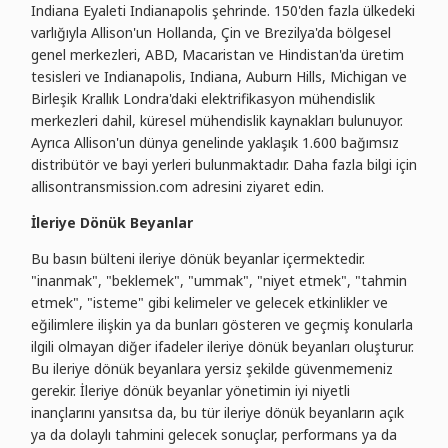
Indiana Eyaleti Indianapolis şehrinde. 150'den fazla ülkedeki
varlığıyla Allison'un Hollanda, Çin ve Brezilya'da bölgesel
genel merkezleri, ABD, Macaristan ve Hindistan'da üretim
tesisleri ve Indianapolis, Indiana, Auburn Hills, Michigan ve
Birleşik Krallık Londra'daki elektrifikasyon mühendislik
merkezleri dahil, küresel mühendislik kaynakları bulunuyor.
Ayrıca Allison'un dünya genelinde yaklaşık 1.600 bağımsız
distribütör ve bayi yerleri bulunmaktadır. Daha fazla bilgi için
allisontransmission.com adresini ziyaret edin.
İleriye Dönük Beyanlar
Bu basın bülteni ileriye dönük beyanlar içermektedir.
"inanmak", "beklemek", "ummak", "niyet etmek", "tahmin
etmek", "isteme" gibi kelimeler ve gelecek etkinlikler ve
eğilimlere ilişkin ya da bunları gösteren ve geçmiş konularla
ilgili olmayan diğer ifadeler ileriye dönük beyanları oluşturur.
Bu ileriye dönük beyanlara yersiz şekilde güvenmemeniz
gerekir. İleriye dönük beyanlar yönetimin iyi niyetli
inançlarını yansıtsa da, bu tür ileriye dönük beyanların açık
ya da dolaylı tahmini gelecek sonuçlar, performans ya da