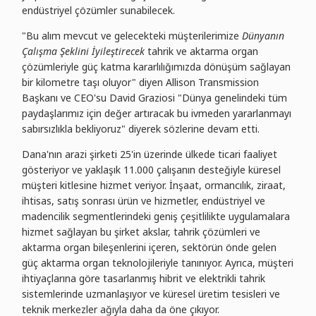
endüstriyel çözümler sunabilecek.
"Bu alım mevcut ve gelecekteki müşterilerimize
Dünyanın
Çalışma Şeklini İyileştirecek
tahrik ve aktarma organ
çözümleriyle güç katma kararlılığımızda dönüşüm sağlayan
bir kilometre taşı oluyor" diyen Allison Transmission
Başkanı ve CEO'su David Graziosi "Dünya genelindeki tüm
paydaşlarımız için değer artıracak bu ivmeden yararlanmayı
sabırsızlıkla bekliyoruz" diyerek sözlerine devam etti.
Dana'nın arazi şirketi 25'in üzerinde ülkede ticari faaliyet
gösteriyor ve yaklaşık 11.000 çalışanın desteğiyle küresel
müşteri kitlesine hizmet veriyor. İnşaat, ormancılık, ziraat,
ihtisas, satış sonrası ürün ve hizmetler, endüstriyel ve
madencilik segmentlerindeki geniş çeşitlilikte uygulamalara
hizmet sağlayan bu şirket akslar, tahrik çözümleri ve
aktarma organ bileşenlerini içeren, sektörün önde gelen
güç aktarma organ teknolojileriyle tanınıyor. Ayrıca, müşteri
ihtiyaçlarına göre tasarlanmış hibrit ve elektrikli tahrik
sistemlerinde uzmanlaşıyor ve küresel üretim tesisleri ve
teknik merkezler ağıyla daha da öne çıkıyor.