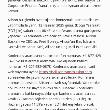
şirketleri Dana'nın hukuk müşaviri olarak hizmet veriyor. EY
Corporate Finance Dana'nın işlem danışmanı olarak hizmet
veriyor.
Allison bu işlemin avantajlarını konuşmak üzere analist ve
yatırımcılarla yarın, 12 Haziran 2025 günü, (Doğu Yaz Saati
[EDT] ile) sabah saat 08:45'te konferans arama görüşmesi
yapacak. Bu aramaya katılacaklar Dave Graziosi, Allison
Başkanı ve CEO'su, Fred Bohley, Allison'un Baş İşletme
Görevlisi ve Scott Mell, Allison'un Baş Mali İşler Görevlisi.
Konferans aramasına katılım telefon numarası +1-877-425-
9470 ve uluslararası aramayla ülke dışından katılım
numarası +1-201-389-0878. Konferans aramasının canlı
web yayınına ayrıca
https://ir.allisontransmission.com
adresinden de çevrimiçi olarak erişilebilecek. Konferans
araması öncesinde Allison'un web sayfasındaki Yatırımcılar
bölümünde bir slayt sunumu da bulunacak. Konferans
aramasına katılamayacaklar için konferans araması ses
kaydı 12 Haziran öğleden sonra 1:00'den (EDT ile) 26
Haziran gecesi 11:59'a kadar (EDT ile) erişilebilir olacak.
Konferans araması ses kaydını daha sonra dinleyebilmek