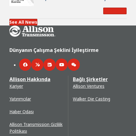
Satın Alımını Duyurdu
Read More
See All News
Go Home
Dünyanın Çalışma Şeklini İyileştirme
Facebook
Twitter
LinkedIn
YouTube
WeChat
Allison Hakkında
Bağlı Şirketler
Kariyer
Allison Ventures
Yatırımcılar
Walker Die Casting
Haber Odası
Allison Transmission Gizlilik
Politikası