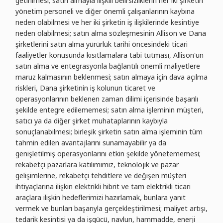
getirilmesi; satın almayla ilişkili belirsizliklerin her iki şirketin
yönetim personeli ve diğer önemli çalışanlarının kaybına
neden olabilmesi ve her iki şirketin iş ilişkilerinde kesintiye
neden olabilmesi; satın alma sözleşmesinin Allison ve Dana
şirketlerini satın alma yürürlük tarihi öncesindeki ticari
faaliyetler konusunda kısıtlamalara tabi tutması, Allison'un
satın alma ve entegrasyonla bağlantılı önemli maliyetlere
maruz kalmasının beklenmesi; satın almaya için dava açılma
riskleri, Dana şirketinin iş kolunun ticaret ve
operasyonlarının beklenen zaman dilimi içerisinde başarılı
şekilde entegre edilememesi; satın alma işleminin müşteri,
satıcı ya da diğer şirket muhataplarının kaybıyla
sonuçlanabilmesi; birleşik şirketin satın alma işleminin tüm
tahmin edilen avantajlarını sunamayabilir ya da
genişletilmiş operasyonlarını etkin şekilde yönetememesi;
rekabetçi pazarlara katılımımız, teknolojik ve pazar
gelişimlerine, rekabetçi tehditlere ve değişen müşteri
ihtiyaçlarına ilişkin elektrikli hibrit ve tam elektrikli ticari
araçlara ilişkin hedeflerimizi hazırlamak, bunlara yanıt
vermek ve bunları başarıyla gerçekleştirilmesi; maliyet artışı,
tedarik kesintisi ya da işgücü, navlun, hammadde, enerji