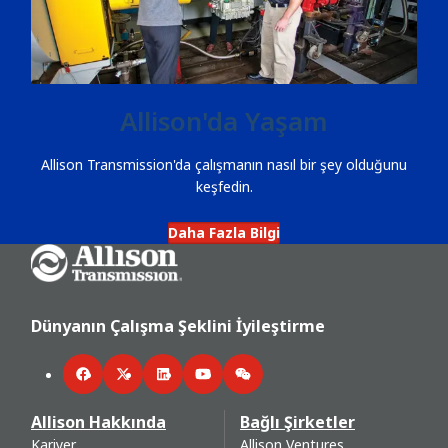
Allison'da Yaşam
Allison Transmission'da çalışmanın nasıl bir şey olduğunu
keşfedin.
Daha Fazla Bilgi
Go Home
Dünyanın Çalışma Şeklini İyileştirme
Facebook
Twitter
LinkedIn
YouTube
WeChat
Allison Hakkında
Bağlı Şirketler
Kariyer
Allison Ventures