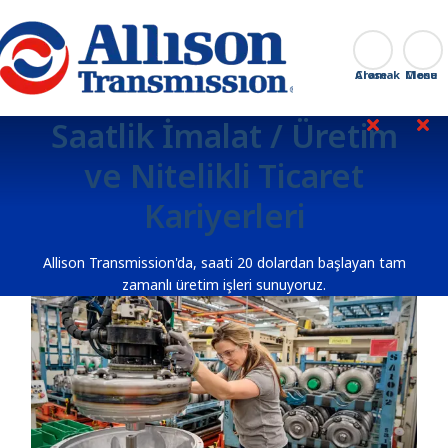
Go Home
Aramak
Close
Saatlik İmalat / Üretim
ve Nitelikli Ticaret
Kariyerleri
Allison Transmission'da, saati 20 dolardan başlayan tam
zamanlı üretim işleri sunuyoruz.