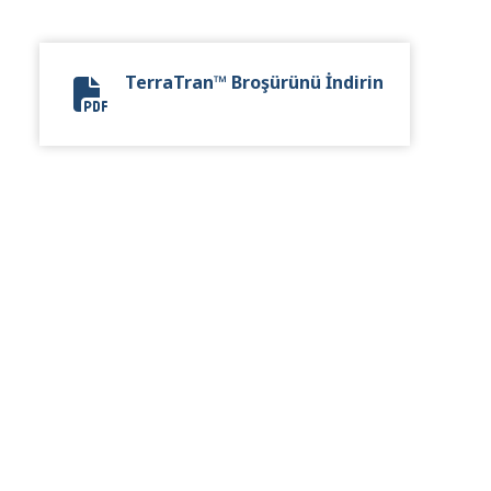
TerraTran™ Broşürünü İndirin
TerraTran Brochure