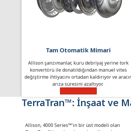
Tam Otomatik Mimari
Allison şanzımanlar, kuru debriyaj yerine tork
konvertörü ile donatıldığından manuel vites
değiştirme ihtiyacını ortadan kaldırıyor ve aracı
arıza süresini azaltıyor.
Daha Fazla Bilgi
TerraTran™: İnşaat ve Mad
Allison, 4000 Series™'in bir üst modeli olan