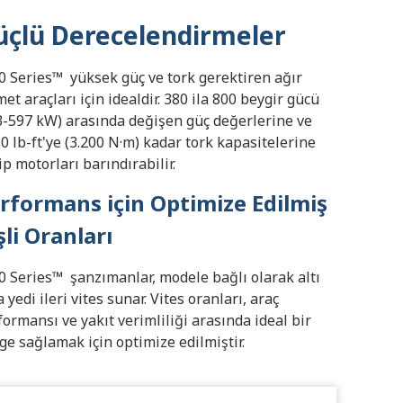
üçlü Derecelendirmeler
0 Series™ yüksek güç ve tork gerektiren ağır
et araçları için idealdir. 380 ila 800 beygir gücü
3-597 kW) arasında değişen güç değerlerine ve
60 lb-ft'ye (3.200 N·m) kadar tork kapasitelerine
ip motorları barındırabilir.
rformans için Optimize Edilmiş
şli Oranları
0 Series™
şanzımanlar, modele bağlı olarak altı
 yedi ileri vites sunar. Vites oranları, araç
formansı ve yakıt verimliliği arasında ideal bir
ge sağlamak için optimize edilmiştir.