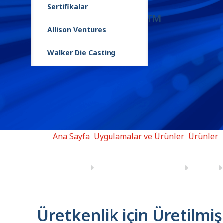
Sertifikalar
4000 Series™
Allison Ventures
Walker Die Casting
Ana Sayfa
Uygulamalar ve Ürünler
Ürünler
Üretkenlik için Üretilmiş