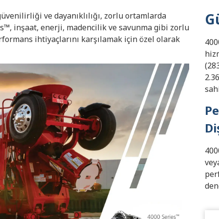
G
venilirliği ve dayanıklılığı, zorlu ortamlarda
es™, inşaat, enerji, madencilik ve savunma gibi zorlu
formans ihtiyaçlarını karşılamak için özel olarak
400
hizm
(28
2.3
sah
Pe
Di
400
veya
per
den