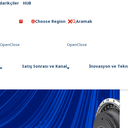
darikçiler
HUB
Choose Region
Aramak
C
l
o
s
e
Satış Sonrası ve Kanal
İnovasyon ve Tekno