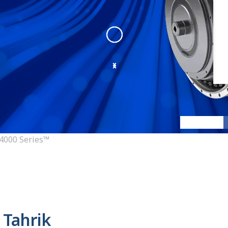
4000 Series
:
4000 Angle 1
4000 Series™
 Tahrik