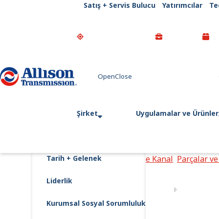
Satış + Servis Bulucu
Yatırımcılar
Te
Go Home
Şirket
Uygulamalar ve Ürünler
Tarih + Gelenek
Ana Sayfa
Satış Sonrası ve Kanal
Parçalar ve
Liderlik
Kurumsal Sosyal Sorumluluk