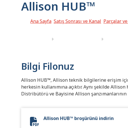
Allison HUB™
Ana Sayfa
Satış Sonrası ve Kanal
Parçalar ve
Bilgi Filonuz
Allison HUB™, Allison teknik bilgilerine erişim iç
herkesin kullanımına açıktır. Aynı şekilde Allison
Distribütörü ve Bayisine Allison şanzımanlarının 
Allison HUB™ broşürünü indirin
14155-001 - Allison HUB Flyer Update_Fina