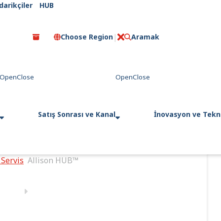
darikçiler
HUB
Choose Region
Aramak
C
l
o
s
e
Satış Sonrası ve Kanal
İnovasyon ve Tekno
 Servis
Allison HUB™