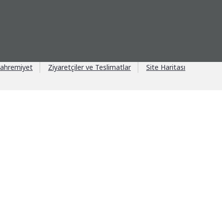
ahremiyet
Ziyaretçiler ve Teslimatlar
Site Haritası
antajı