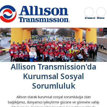
Go Home
Aramak
Close
Allison Transmission'da
Kurumsal Sosyal
Sorumluluk
Allison olarak kurumsal sosyal sorumluluğa olan
bağlılığımız, dünyamızı iyileştirme gücüne ve görevine sahip