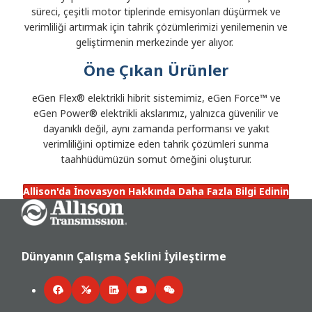
süreci, çeşitli motor tiplerinde emisyonları düşürmek ve
verimliliği artırmak için tahrik çözümlerimizi yenilemenin ve
geliştirmenin merkezinde yer alıyor.
Öne Çıkan Ürünler
eGen Flex® elektrikli hibrit sistemimiz, eGen Force™ ve
eGen Power® elektrikli akslarımız, yalnızca güvenilir ve
dayanıklı değil, aynı zamanda performansı ve yakıt
verimliliğini optimize eden tahrik çözümleri sunma
taahhüdümüzün somut örneğini oluşturur.
Allison'da İnovasyon Hakkında Daha Fazla Bilgi Edinin
Go Home
Dünyanın Çalışma Şeklini İyileştirme
Facebook
Twitter
LinkedIn
YouTube
WeChat