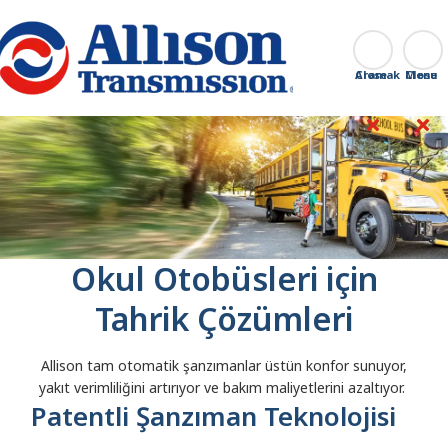
Go Home
Aramak
Close
Okul Otobüsleri için
Tahrik Çözümleri
Allison tam otomatik şanzımanlar üstün konfor sunuyor,
yakıt verimliliğini artırıyor ve bakım maliyetlerini azaltıyor.
Patentli Şanzıman Teknolojisi