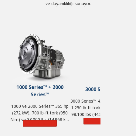
ve dayanıklılığı sunuyor.
1000 Series™ + 2000
3000 Series™
Series™
3000 Series™ 450 hp (336 kW),
1000 ve 2000 Series™ 365 hp
1.250 lb-ft tork (1.695 N·m) ve
(272 kW), 700 lb-ft tork (950
98.100 lbs (44.500 kg) GVW'ye
N·m) ve 33.000 lbs (14.968 kg)
kadar güç kapasitesi sunar.
Daha Fazla Bilgi
Daha Fazla Bilgi
GVW'ye kadar güç kapasitesi
sunar.