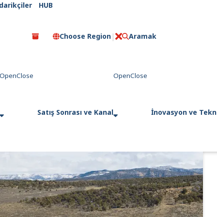
darikçiler
HUB
Choose Region
Aramak
C
l
o
s
e
Satış Sonrası ve Kanal
İnovasyon ve Tekno