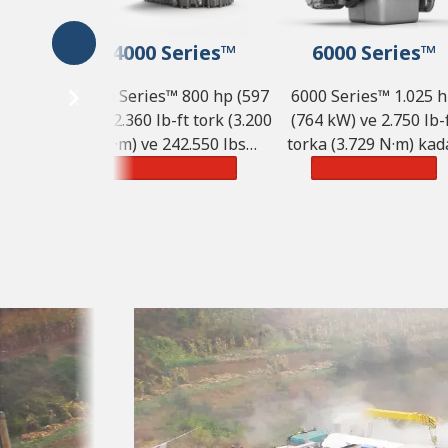
4000 Series™
6000 Series™
4000 Series™ 800 hp (597
6000 Series™ 1.025 
kW), 2.360 lb-ft tork (3.200
(764 kW) ve 2.750 lb-
N·m) ve 242.550 lbs
torka (3.729 N·m) kad
(110.000 kg) GVW'ye kadar
Daha Fazla Bilgi
güç kapasitesi sunar
Daha Fazla Bilgi
güç kapasitesi sunar.