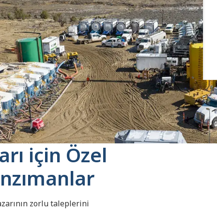
rı için Özel
anzımanlar
azarının zorlu taleplerini