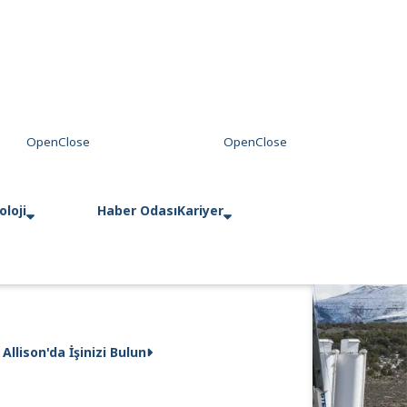
loji
Haber Odası
Kariyer
Allison'da İşinizi Bulun