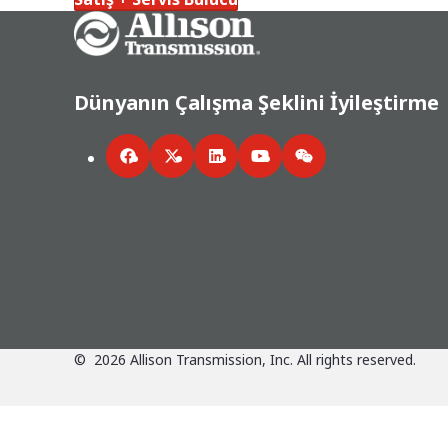
Go Home
Dünyanın Çalışma Şeklini İyileştirme
Facebook
Twitter
LinkedIn
YouTube
WeChat
©
2026
Allison Transmission, Inc. All rights reserved.