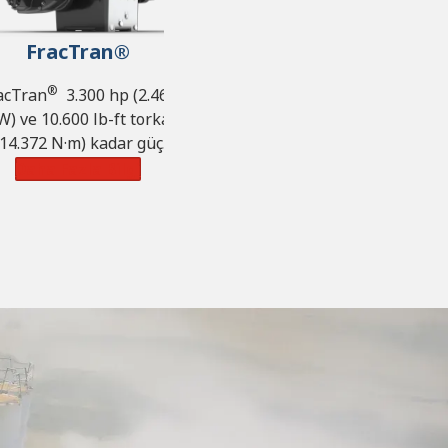
FracTran®
®
acTran
3.300 hp (2.460
W) ve 10.600 lb-ft torka
(14.372 N·m) kadar güç
kapasitesi sunar.
Daha Fazla Bilgi