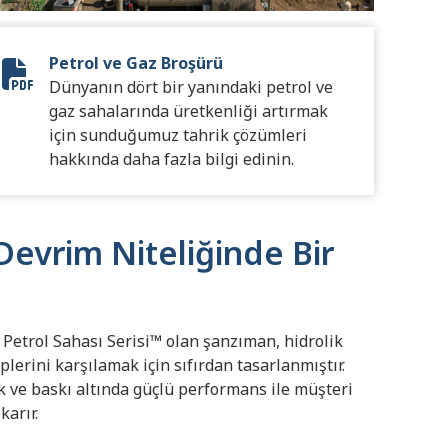
Petrol ve Gaz Broşürü
12627-001 - July 2023 FracTran Brochure Update_Final_Di
Dünyanın dört bir yanındaki petrol ve
gaz sahalarında üretkenliği artırmak
için sunduğumuz tahrik çözümleri
hakkında daha fazla bilgi edinin.
Devrim Niteliğinde Bir
Petrol Sahası Serisi™ olan şanzıman, hidrolik
plerini karşılamak için sıfırdan tasarlanmıştır.
k ve baskı altında güçlü performans ile müşteri
karır.