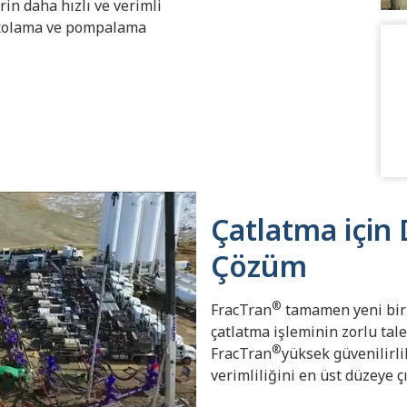
in daha hızlı ve verimli
entolama ve pompalama
Çatlatma için 
Çözüm
®
FracTran
tamamen yeni bir 
çatlatma işleminin zorlu tale
®
FracTran
yüksek güvenilirli
verimliliğini en üst düzeye çı