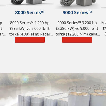
8000 Series™
9000 Series™
Fr
hp
8000 Series™ 1.200 hp
9000 Series™ 3.200 hp
k
ft
(895 kW) ve 3.600 lb-ft
(2.386 kW) ve 9.000 lb-ft
ar
torka (4.881 N·m) kadar
torka (12.200 N·m) kadar
.
güç kapasitesi sunar.
Daha Fazla Bilgi
güç kapasitesi sunar.
Daha Fazla Bilgi