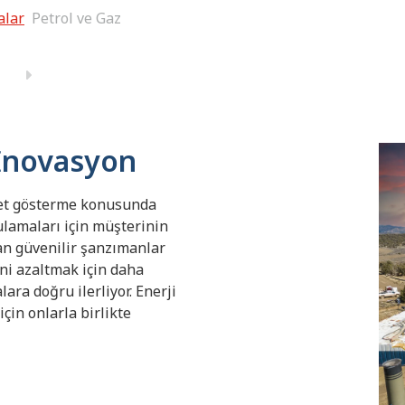
alar
Petrol ve Gaz
İnovasyon
yet gösterme konusunda
ulamaları için müşterinin
an güvenilir şanzımanlar
ini azaltmak için daha
ara doğru ilerliyor. Enerji
çin onlarla birlikte