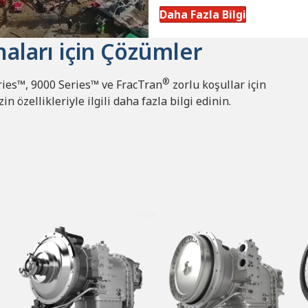
Daha Fazla Bilgi
haları için Çözümler
®
ries™, 9000 Series™ ve FracTran
zorlu koşullar için
n özellikleriyle ilgili daha fazla bilgi edinin.